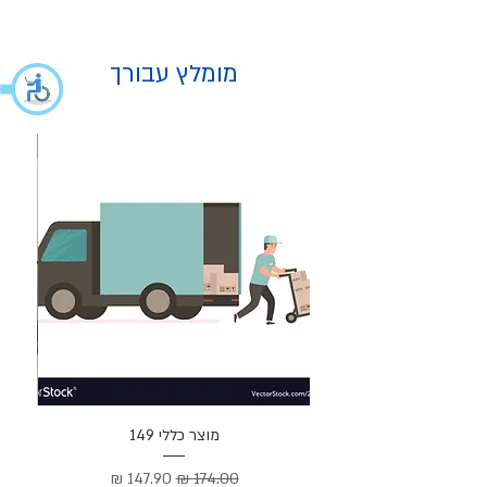
מומלץ עבורך
מוצר
מוצר כללי 149
Cortez –
מחיר רגיל
מחיר מבצע