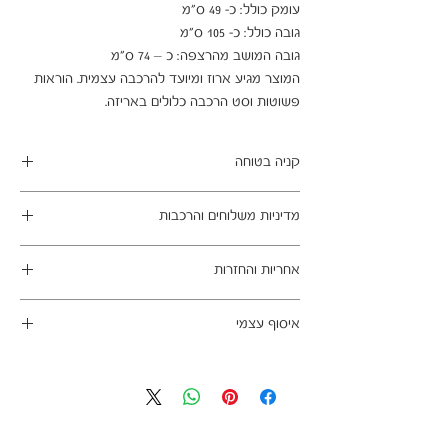
המוצר מגיע ארוז ומיועד להרכבה עצמית. הוראות 
פשוטות וסט הרכבה כלולים באריזה.
קניה בטוחה
ב- HOMAX הקניה מאובטחת ושירות הלקוחות
מדיניות משלוחים והרכבות
מעולה.
מתחייבים
משלוח עד הבית חינם בהזמנה מעל 99 ש"ח
אחריות והחזרות
במשלוחים צפונית לקריות, דרומית לבאר שבע,
מזרחית לכביש 6 וכן ליישובים מרוחקים, ייתכן עיכוב
ניתן לבטל עסקה בהתאם לחוק הגנת הצרכן - מכר
באספקה של עד 14 ימי עסקים
איסוף עצמי
מרחוק.
מוצרים רבים מהמגוון מיועדים להרכבה עצמית
אחריות החברה לתקינות המוצר בעת האספקה
כתובת מחסני החברה - הנביאים 59, רמת השרון
(DIY). המוצרים מגיעים ארוזים ומיועדים להרכבה
לבית הלקוח.
הגעה בתיאום מראש בלבד בווטסאפ: 052-6703326
עצמית. הוראות פשוטות וסט הרכבה כלולים
לא תחול אחריות בגין נזקים שנגרמו עקב הובלה או
באריזה.
התקנה עצמית
מעוניינים להוסיף הרכבה בתשלום? אנא פנו אלינו