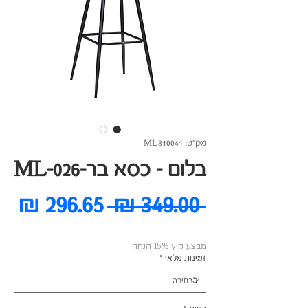
מק"ט: ML810041
בלום - כסא בר-ML-026
מחיר
מח
 ‏349.00 ‏₪ 
רגיל
מב
מבצע קיץ 15% הנחה
זמינות מלאי
*