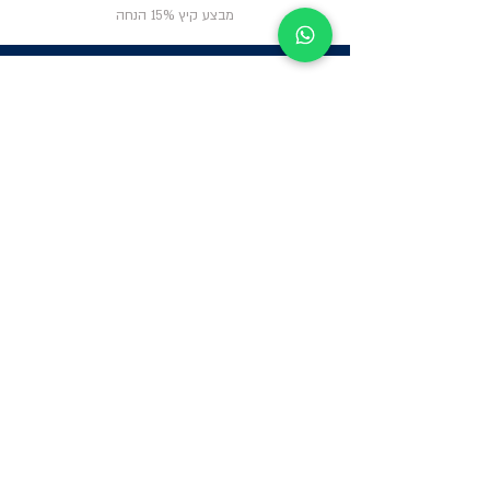
מבצע קיץ 15% הנחה
ניווט באתר
פרטי
התקשרות
אודות
צור קשר
תקנון החנות
שעות פעילות:
יום א': 12:00-17:00
שאלות ותשובות
ב'-ה': 9:00-14:00
Whatsapp:
052-6703326
משרדים: הערבה 1,
גבעת שמואל
מרלו"ג - הנביאים
59, רמת השרון
-
הגעה בתיאום
מראש בלבד
קטגוריות