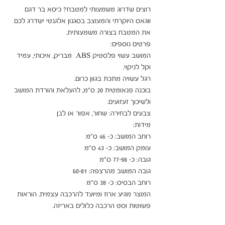
רוצים שדרוג משמעותי למטבח? כיסא בר דגם 
ווגאס היוקרתי והמעוצב בסגנון אלגנטי ישדרג לכם 
המושב עשוי פלסטיק ABS  מבריק, איכותי, עמיד 
בוכנה פנאומטית 20 ס"מ, להעלאת והורדת המושב 
המוצר מגיע ארוז ומיועד להרכבה עצמית. הוראות 
פשוטות וסט הרכבה כלולים באריזה.