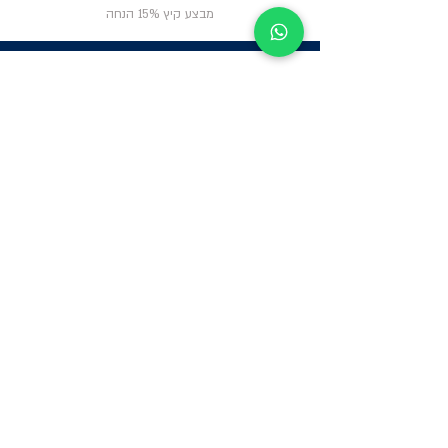
מבצע קיץ 15% הנחה
ניווט באתר
פרטי
התקשרות
אודות
צור קשר
תקנון החנות
שעות פעילות:
יום א': 12:00-17:00
שאלות ותשובות
ב'-ה': 9:00-14:00
Whatsapp:
052-6703326
משרדים: הערבה 1,
גבעת שמואל
מרלו"ג - הנביאים
59, רמת השרון
-
הגעה בתיאום
מראש בלבד
קטגוריות