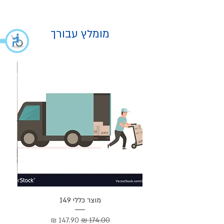
מומלץ עבורך
מוצר
מוצר כללי 149
Cortez –
מחיר רגיל
מחיר מבצע