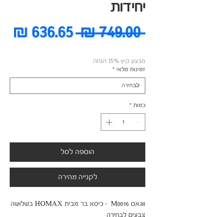
יחידות
מחיר
מח
 ‏749.00 ‏₪ 
רגיל
מב
מבצע קיץ 15% הנחה
זמינות מלאי
*
כמות
*
הוספה לסל
לקנייה מהירה
ווגאס M0016  - כיסא בר מבית HOMAX בשלושה 