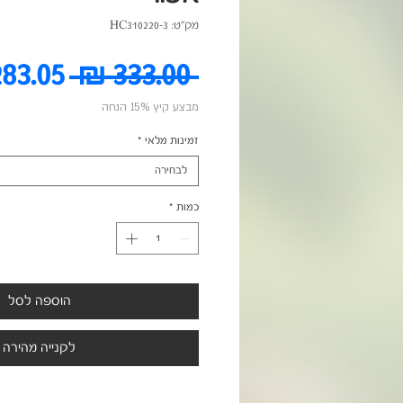
מק"ט: HC310220-3
מחיר
 ‏333.00 ‏₪ 
מבצע קיץ 15% הנחה
רגיל
זמינות מלאי
*
לבחירה
כמות
*
הוספה לסל
לקנייה מהירה