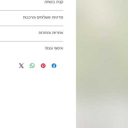
קניה בטוחה
ב- HOMAX הקניה מאובטחת ושירות הלקוחות מעולה.
מדיניות משלוחים והרכבות
מתחייבים
משלוח עד הבית חינם בהזמנה מעל 99 ש"ח
אחריות והחזרות
וכן ליישובים מרוחקים, ייתכן עיכוב באספקה של עד 4
ניתן לבטל עסקה בהתאם לחוק הגנת הצרכ
איסוף עצמי
אחריות החברה לתקינות המוצר בעת האס
מגיעים ארוזים ומיועדים להרכבה עצמית.
כתובת מחסני החברה - הנביאים 59, רמת השרון
הרכבה כלולים באריזה.
הגעה בתיאום מראש בלבד בווטסאפ: 052-6703326
מעוניינים להוסיף הרכבה בתשלום? אנא פנ
לא תחול אחריות בגין נזקים שנגרמו עקב
האספקה:
עצמית
03-5325333 או בווטסאפ 052-6703326