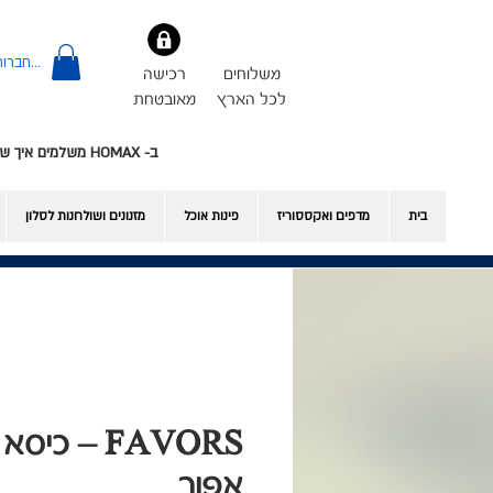
להתחברות
משלוחים
רכישה
לכל הארץ
מאובטחת
ב- HOMAX משלמים איך שרוצים - אשראי או Bit
בית
מדפים ואקססוריז
פינות אוכל
​מזנונים ושולחנות לסלון
FAVORS – כי
אפור