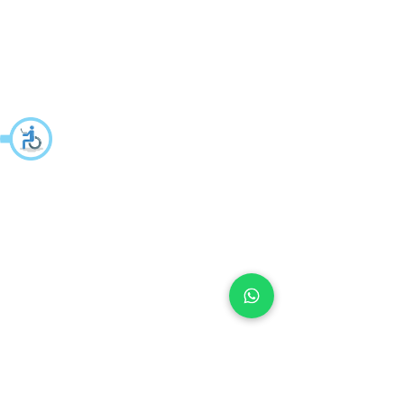
משרדים: הערבה 1,
גבעת שמואל
מרלו"ג - הנביאים
59, רמת השרון
-
הגעה בתיאום
מראש בלבד
קטגוריות
מייל
פינות אוכל
service@nui.co.il
מזנונים ושולחנות סלון
טלפון:
ארונות
03-5325333
כוורות ספריות ושידות
כסאות וכורסאות
כסאות עבודה וגיימינג
עמדות עבודה ושולחנות
מחשב
למרפסת לגן ולחצר