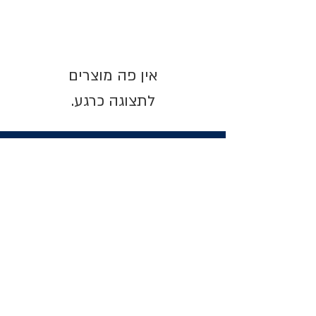
לתצוגה כרגע.
ניווט באתר
פרטי
התקשרות
אודות
צור קשר
תקנון החנות
שעות פעילות:
יום א': 12:00-17:00
שאלות ותשובות
ב'-ה': 9:00-14:00
Whatsapp:
052-6703326