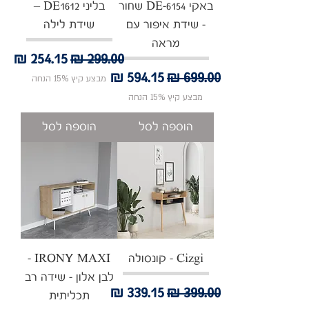
באקי DE-6154 שחור
בליני DE1612 –
- שידת איפור עם
שידת לילה
מראה
מחיר רגיל
מחיר מבצע
מחיר רגיל
מחיר מבצע
מבצע קיץ 15% הנחה
מבצע קיץ 15% הנחה
הוספה לסל
הוספה לסל
Cizgi - קונסולה
IRONY MAXI -
לבן אלון - שידה רב
מחיר רגיל
מחיר מבצע
תכליתית