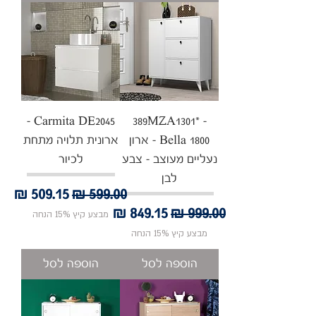
Carmita DE2045 -
389MZA1301* -
Bella 1800 - ארון
ארונית תלויה מתחת
נעליים מעוצב - צבע
לכיור
לבן
מחיר רגיל
מחיר מבצע
מחיר רגיל
מחיר מבצע
מבצע קיץ 15% הנחה
מבצע קיץ 15% הנחה
הוספה לסל
הוספה לסל