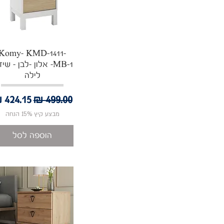
תצוגה מהירה
Komy- KMD-1411-
MB-1- אלון -לבן - שי
לילה
מחיר רגיל
מחיר מ
מבצע קיץ 15% הנחה
הוספה לסל