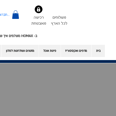
להתחברות
משלוחים
רכישה
לכל הארץ
מאובטחת
ב- HOMAX משלמים איך שרוצים - אשראי או Bit
בית
מדפים ואקססוריז
פינות אוכל
​מזנונים ושולחנות לסלון