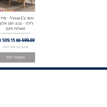
תצוגה מהירה
Versa-Ce 3632 - 
לילה - צבע חום אלון 
משלוח חינם
מחיר רגיל
מחיר מ
מבצע קיץ 15% הנחה
הוספה לסל
ניווט באתר
קטגוריות
אודות
צור קשר
פינות אוכל
תקנון החנות
מזנונים ושו
שאלות ותשובות
ארונות