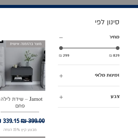
סינון לפי
מחיר
מוצר בהזמנה אישית
זמינות מלאי
זמין במלאי לאיסוף עצמי או
למשלוח עד 7 ימי עסקים
צבע
תצוגה מהירה
Jamot – שידת לילה 
מוצר בהזמנה אישית - זמן
פחם
אספקה 14-28 ימי עסקים
אגוז טבעי
חום אלון
מחיר רגיל
מחיר מ
לבן
מבצע קיץ 15% הנחה