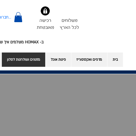
להתחברות
משלוחים
רכישה
לכל הארץ
מאובטחת
ב- HOMAX משלמים איך שרוצים - אשראי או Bit
בית
מדפים ואקססוריז
פינות אוכל
​מזנונים ושולחנות לסלון