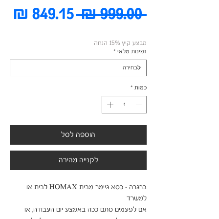
מחיר
מח
 ‏999.00 ‏₪ 
רגיל
מב
מבצע קיץ 15% הנחה
זמינות מלאי
*
כמות
*
הוספה לסל
לקנייה מהירה
ברגרה - כסא גיימר מבית HOMAX לבית או 
אם לפעמים סתם ככה באמצע יום העבודה, או 