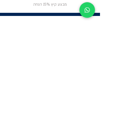
מבצע קיץ 15% הנחה
ניווט באתר
פרטי
התקשרות
אודות
צור קשר
תקנון החנות
שעות פעילות:
יום א': 12:00-17:00
שאלות ותשובות
ב'-ה': 9:00-14:00
Whatsapp:
052-6703326
משרדים: הערבה 1,
גבעת שמואל
מרלו"ג - הנביאים
59, רמת השרון
-
הגעה בתיאום
מראש בלבד
קטגוריות