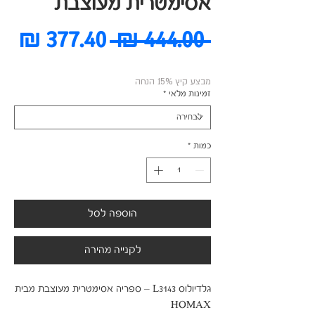
אסימטרית מעוצבת
מחיר
מח
 ‏444.00 ‏₪ 
רגיל
מב
מבצע קיץ 15% הנחה
זמינות מלאי
*
כמות
*
הוספה לסל
לקנייה מהירה
גלדיולוס L3143 – ספריה אסימטרית מעוצבת מבית  