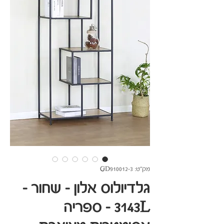
מק"ט: GD910012-3
גלדיולוס אלון - שחור -
3143L - ספריה