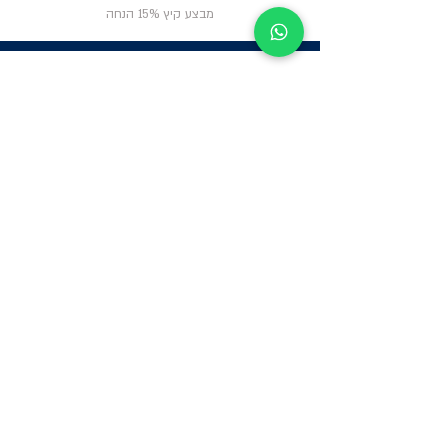
מבצע קיץ 15% הנחה
ניווט באתר
פרטי
התקשרות
אודות
צור קשר
תקנון החנות
שעות פעילות:
יום א': 12:00-17:00
שאלות ותשובות
ב'-ה': 9:00-14:00
Whatsapp:
052-6703326
משרדים: הערבה 1,
גבעת שמואל
מרלו"ג - הנביאים
59, רמת השרון
-
הגעה בתיאום
מראש בלבד
קטגוריות