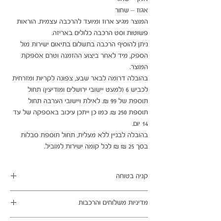
המוצר מגיע ארוז ומיועד להרכבה עצמית. הוראות 
ניתן להוסיף הרכבה בתשלום בתיאום ישירות מול 
הספק, מיד לאחר ביצוע ההזמנה וטרם אספקת 
בהובלה דרומה לבאר שבע, צפונה לקריות ומזרחית 
לכביש 6 (למעט יישובי ירושלים ומודיעין) תחול 
תוספת של 99 ₪. לאילת ויישובי הערבה תחול 
תוספת 250 ₪. כמו כן ייתכן עיכוב באספקה של עד 
בהובלה לבניין ללא מעלית, תחול תוספת סבלות 
בסך 25 ₪ ₪ לכל קומה ישירות למוביל.
קניה בטוחה
ב- HOMAX הקניה מאובטחת ושירות הלקוחות
מדיניות משלוחים והרכבות
מעולה.
מתחייבים