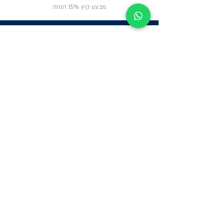
מבצע קיץ 15% הנחה
ניווט באתר
פרטי
התקשרות
אודות
צור קשר
תקנון החנות
שעות פעילות:
יום א': 12:00-17:00
שאלות ותשובות
ב'-ה': 9:00-14:00
Whatsapp:
052-6703326
משרדים: הערבה 1,
גבעת שמואל
מרלו"ג - הנביאים
59, רמת השרון
-
הגעה בתיאום
מראש בלבד
קטגוריות