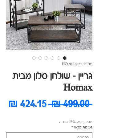
מק"ט: HO-9020671
גריין - שולחן סלון מבית
Homax
מחיר
מח
 ‏499.00 ‏₪ 
רגיל
מב
מבצע קיץ 15% הנחה
זמינות מלאי
*