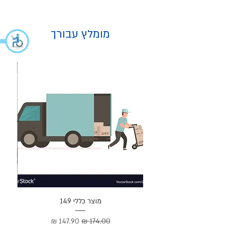
מומלץ עבורך
מוצר
מוצר כללי 149
Cortez –
מחיר רגיל
מחיר מבצע