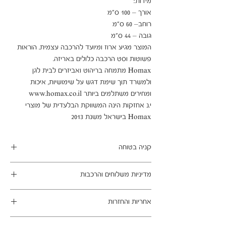
המוצר מגיע ארוז ומיועד להרכבה עצמית. הוראות 
Homax מתמחה בריהוט ואביזרים לבית לגן 
ולמשרד תוך שימת דגש על שימושיות, איכות 
י.נ אחזקות הינה המשווקת הבלעדית של מוצרי 
Homax בישראל משנת 2013
קניה בטוחה
ב- HOMAX הקניה מאובטחת ושירות הלקוחות
מדיניות משלוחים והרכבות
מעולה.
מתחייבים
משלוח עד הבית חינם בהזמנה מעל 99 ש"ח
אחריות והחזרות
במשלוחים צפונית לקריות, דרומית לבאר שבע,
מזרחית לכביש 6 וכן ליישובים מרוחקים, ייתכן עיכוב
ניתן לבטל עסקה בהתאם לחוק הגנת הצרכן - מכר