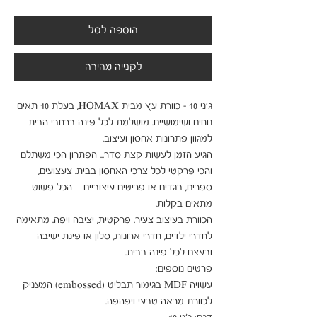
הוספה לסל
לקנייה מהירה
ג'ני 10 - כוורת עץ מבית HOMAX, בעלת 10 תאים 
נוחים ושימושיים. מושלמת לכל פינה ברחבי הבית 
הגיע הזמן לעשות קצת סדר... הפתרון הכי משתלם 
והכי פרקטי לכל צרכי האחסון בבית. צעצועים, 
ספרים, בגדים או פריטים עיצוביים – הכל פשוט 
הכוורת בעיצוב צעיר. פרקטית, יציבה ויפה. מתאימה 
לחדרי ילדים, חדרי ארונות, סלון או פינת ישיבה 
עשויה MDF בגימור תבליט (embossed) המעניק 