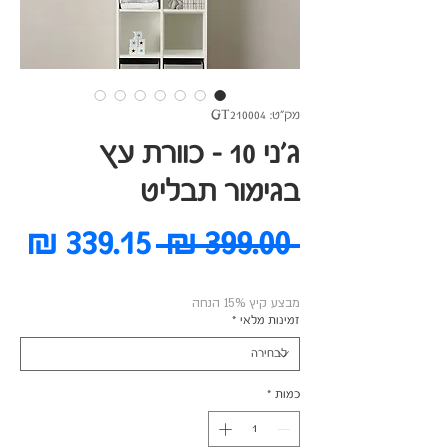
מק"ט: GT210004
ג'ני 10 - כוורת עץ
בגימור תבליט
מחיר
מח
 ‏399.00 ‏₪ 
רגיל
מב
מבצע קיץ 15% הנחה
זמינות מלאי
*
כמות
*