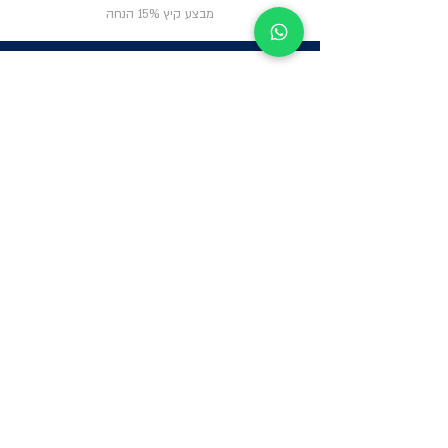
מבצע קיץ 15% הנחה
03-5325333 או בווטסאפ 052-6703326
ניווט באתר
פרטי
התקשרות
אודות
צור קשר
תקנון החנות
שעות פעילות:
יום א': 12:00-17:00
שאלות ותשובות
ב'-ה': 9:00-14:00
Whatsapp:
052-6703326
משרדים: הערבה 1,
גבעת שמואל
מרלו"ג - הנביאים
59, רמת השרון
-
הגעה בתיאום
מראש בלבד
קטגוריות