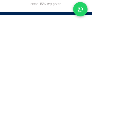
מבצע קיץ 15% הנחה
ניווט באתר
פרטי
התקשרות
אודות
צור קשר
תקנון החנות
שעות פעילות:
יום א': 12:00-17:00
שאלות ותשובות
ב'-ה': 9:00-14:00
Whatsapp:
052-6703326
משרדים: הערבה 1,
גבעת שמואל
מרלו"ג - הנביאים
59, רמת השרון
-
הגעה בתיאום
מראש בלבד
קטגוריות