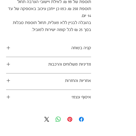
תוספת של 99 ₪. לאילת ויישובי הערבה תחול 
תוספת 250 ₪. כמו כן ייתכן עיכוב באספקה של עד 
בהובלה לבניין ללא מעלית, תחול תוספת סבלות 
בסך 25 ₪ לכל קומה ישירות למוביל.
קניה בטוחה
ב- HOMAX הקניה מאובטחת ושירות הלקוחות
מדיניות משלוחים והרכבות
מעולה.
מתחייבים
משלוח עד הבית חינם בהזמנה מעל 99 ש"ח
אחריות והחזרות
במשלוחים צפונית לקריות, דרומית לבאר שבע,
מזרחית לכביש 6 וכן ליישובים מרוחקים, ייתכן עיכוב
ניתן לבטל עסקה בהתאם לחוק הגנת הצרכן - מכר
באספקה של עד 14 ימי עסקים
איסוף עצמי
מרחוק.
מוצרים רבים מהמגוון מיועדים להרכבה עצמית
אחריות החברה לתקינות המוצר בעת האספקה
כתובת מחסני החברה - הנביאים 59, רמת השרון
(DIY). המוצרים מגיעים ארוזים ומיועדים להרכבה
לבית הלקוח.
הגעה בתיאום מראש בלבד בווטסאפ: 052-6703326
עצמית. הוראות פשוטות וסט הרכבה כלולים
לא תחול אחריות בגין נזקים שנגרמו עקב הובלה או
באריזה.
התקנה עצמית
מעוניינים להוסיף הרכבה בתשלום? אנא פנו אלינו