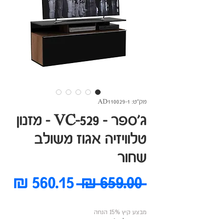
מק"ט: AD110029-1
ג'ספר - VC-529 - מזנון
טלוויזיה אגוז משולב
שחור
מחיר
מח
 ‏659.00 ‏₪ 
רגיל
מב
מבצע קיץ 15% הנחה