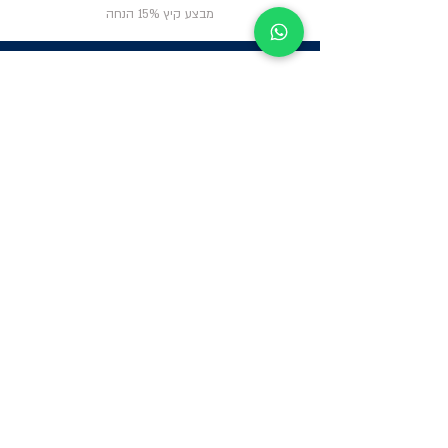
מבצע קיץ 15% הנחה
ניווט באתר
פרטי
התקשרות
אודות
צור קשר
תקנון החנות
שעות פעילות:
יום א': 12:00-17:00
שאלות ותשובות
ב'-ה': 9:00-14:00
Whatsapp:
052-6703326
משרדים: הערבה 1,
גבעת שמואל
מרלו"ג - הנביאים
59, רמת השרון
-
הגעה בתיאום
מראש בלבד
קטגוריות