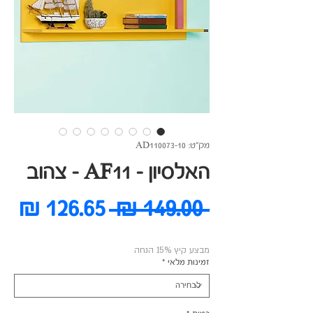
מק"ט: AD110073-10
האלסיון - AF11 - צהוב
מחיר
מח
 ‏149.00 ‏₪ 
רגיל
מב
מבצע קיץ 15% הנחה
זמינות מלאי
*