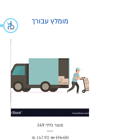
מומלץ עבורך
מוצר
מוצר כללי 149
Cortez –
מחיר רגיל
מחיר מבצע