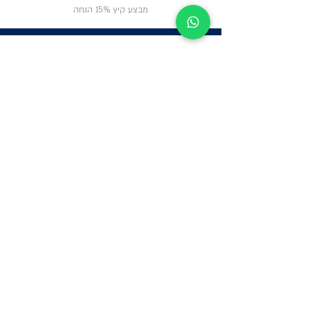
מבצע קיץ 15% הנחה
ניווט באתר
פרטי
התקשרות
אודות
צור קשר
תקנון החנות
שעות פעילות:
יום א': 12:00-17:00
שאלות ותשובות
ב'-ה': 9:00-14:00
Whatsapp:
052-6703326
משרדים: הערבה 1,
גבעת שמואל
מרלו"ג - הנביאים
59, רמת השרון
-
הגעה בתיאום
מראש בלבד
קטגוריות