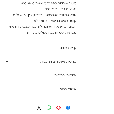
המוצר מגיע ארוז ומיועד להרכבה עצמית. הוראות 
פשוטות וסט הרכבה כלולים באריזה
קניה בטוחה
ב- HOMAX הקניה מאובטחת ושירות הלקוחות
מדיניות משלוחים והרכבות
מעולה.
מתחייבים
משלוח עד הבית חינם בהזמנה מעל 99 ש"ח
אחריות והחזרות
במשלוחים צפונית לקריות, דרומית לבאר שבע,
מזרחית לכביש 6 וכן ליישובים מרוחקים, ייתכן עיכוב
ניתן לבטל עסקה בהתאם לחוק הגנת הצרכן - מכר
באספקה של עד 14 ימי עסקים
איסוף עצמי
מרחוק.
מוצרים רבים מהמגוון מיועדים להרכבה עצמית
אחריות החברה לתקינות המוצר בעת האספקה
כתובת מחסני החברה - הנביאים 59, רמת השרון
(DIY). המוצרים מגיעים ארוזים ומיועדים להרכבה
לבית הלקוח.
הגעה בתיאום מראש בלבד בווטסאפ: 052-6703326
עצמית. הוראות פשוטות וסט הרכבה כלולים
לא תחול אחריות בגין נזקים שנגרמו עקב הובלה או
באריזה.