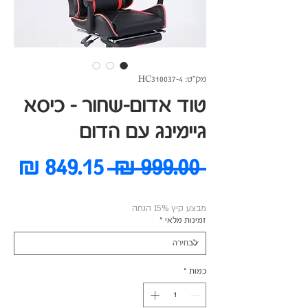
מק"ט: HC310037-4
טוד אדום-שחור - כיסא
גיימינג עם הדום
מחיר
מח
 ‏999.00 ‏₪ 
רגיל
מב
מבצע קיץ 15% הנחה
זמינות מלאי
*
כמות
*