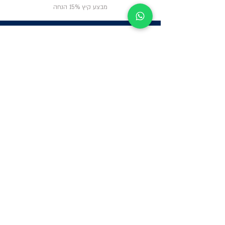
מבצע קיץ 15% הנחה
ניווט באתר
פרטי
התקשרות
אודות
צור קשר
תקנון החנות
שעות פעילות:
יום א': 12:00-17:00
שאלות ותשובות
ב'-ה': 9:00-14:00
Whatsapp:
052-6703326
משרדים: הערבה 1,
גבעת שמואל
מרלו"ג - הנביאים
59, רמת השרון
-
הגעה בתיאום
מראש בלבד
קטגוריות