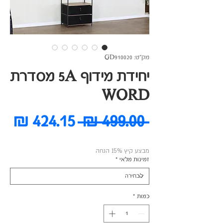
מק"ט: GD910020
יחידת מידוף 5A מסדרת
WORD
מחיר
מח
 ‏499.00 ‏₪ 
רגיל
מב
מבצע קיץ 15% הנחה
זמינות מלאי
*
כמות
*