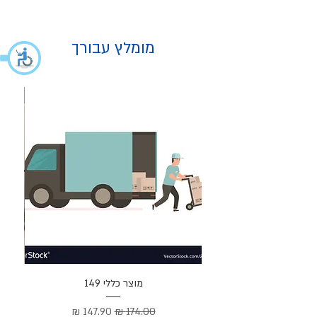
מומלץ עבורך
מוצר
מוצר כללי 149
Cortez –
מחיר רגיל
מחיר מבצע