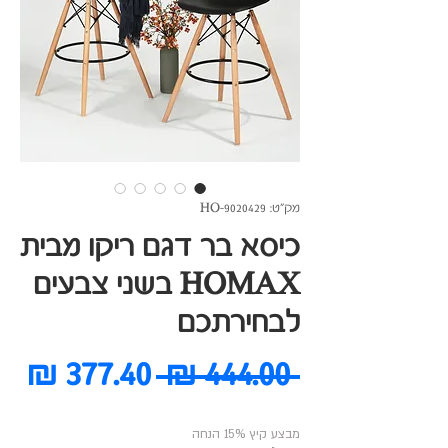
מק"ט: HO-9020429
כיסא בר דגם ריקו מבית
HOMAX בשני צבעים
לבחירתכם
מחיר
מח
 ‏444.00 ‏₪ 
רגיל
מב
מבצע קיץ 15% הנחה