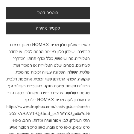
הוספה לסל
לקנייה מהירה
לאציו - שולחן סלון מבית HOMAX במגוון צבעים
לבחירה שולחן סלון בעיצוב מהמם לסלון או לחדר
הטלוויזיה. נוח ושימושי, כולל מדף תחתון "מרחף"
לעיתונים, ספרים, שלט הטלוויזיה או הממיר ועוד.
פלטת השולחן העליונה עשויה זכוכית מחוסמת
שקופה. המדף התחתון עשוי זכוכית מחוסמת חלבית.
הרגליים עשויות מתכת חזקה בגוון כרום בשילוב עץ
מהמם בשלושה צבעים לבחירה משתלב כסט נהדר
עם שולחן לוקה מבית HOMAX - לינק:
https://www.dropbox.com/sh/8vijr4usn0ure5o
/AAAVT-Qj6fnhl_psYWYK8gu8a?dl=0 צבע
רגלי השולחן: לבן אפור וונגה מידות: רוחב: כ-110
ס"מ עומק: כ-60 ס"מ גובה: כ-50 ס"מ המוצר מגיע