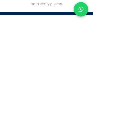
מבצע קיץ 15% הנחה
ניווט באתר
פרטי
התקשרות
אודות
צור קשר
תקנון החנות
שעות פעילות:
יום א': 12:00-17:00
שאלות ותשובות
ב'-ה': 9:00-14:00
Whatsapp:
052-6703326
משרדים: הערבה 1,
גבעת שמואל
מרלו"ג - הנביאים
59, רמת השרון
-
הגעה בתיאום
מראש בלבד
קטגוריות