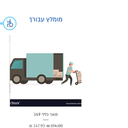
מומלץ עבורך
מוצר
מוצר כללי 149
Cortez –
מחיר רגיל
מחיר מבצע