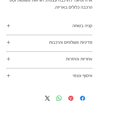
ארוז ומיועד להרכבה עצמית. הוראות פשוטות וסט
הרכבה כלולים באריזה.
קניה בטוחה
ב- HOMAX הקניה מאובטחת ושירות הלקוחות
מדיניות משלוחים והרכבות
מעולה.
מתחייבים
משלוח עד הבית חינם בהזמנה מעל 99 ש"ח
אחריות והחזרות
במשלוחים צפונית לקריות, דרומית לבאר שבע,
מזרחית לכביש 6 וכן ליישובים מרוחקים, ייתכן עיכוב
ניתן לבטל עסקה בהתאם לחוק הגנת הצרכן - מכר
באספקה של עד 14 ימי עסקים
איסוף עצמי
מרחוק.
מוצרים רבים מהמגוון מיועדים להרכבה עצמית
אחריות החברה לתקינות המוצר בעת האספקה
כתובת מחסני החברה - הנביאים 59, רמת השרון
(DIY). המוצרים מגיעים ארוזים ומיועדים להרכבה
לבית הלקוח.
הגעה בתיאום מראש בלבד בווטסאפ: 052-6703326
עצמית. הוראות פשוטות וסט הרכבה כלולים
לא תחול אחריות בגין נזקים שנגרמו עקב הובלה או
באריזה.
התקנה עצמית
מעוניינים להוסיף הרכבה בתשלום? אנא פנו אלינו
לתיאום טרם האספקה:
03-5325333 או בווטסאפ 052-6703326