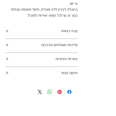
בהובלה לבניין ללא מעלית, תחול תוספת סבלות 
בסך 25 ₪ לכל קומה ישירות למוביל.
קניה בטוחה
ב- HOMAX הקניה מאובטחת ושירות הלקוחות
מדיניות משלוחים והרכבות
מעולה.
מתחייבים
משלוח עד הבית חינם בהזמנה מעל 99 ש"ח
אחריות והחזרות
במשלוחים צפונית לקריות, דרומית לבאר שבע,
מזרחית לכביש 6 וכן ליישובים מרוחקים, ייתכן עיכוב
ניתן לבטל עסקה בהתאם לחוק הגנת הצרכן - מכר
באספקה של עד 14 ימי עסקים
איסוף עצמי
מרחוק.
מוצרים רבים מהמגוון מיועדים להרכבה עצמית
אחריות החברה לתקינות המוצר בעת האספקה
כתובת מחסני החברה - הנביאים 59, רמת השרון
(DIY). המוצרים מגיעים ארוזים ומיועדים להרכבה
לבית הלקוח.
הגעה בתיאום מראש בלבד בווטסאפ: 052-6703326
עצמית. הוראות פשוטות וסט הרכבה כלולים
לא תחול אחריות בגין נזקים שנגרמו עקב הובלה או
באריזה.
התקנה עצמית
מעוניינים להוסיף הרכבה בתשלום? אנא פנו אלינו
לתיאום טרם האספקה:
03-5325333 או בווטסאפ 052-6703326