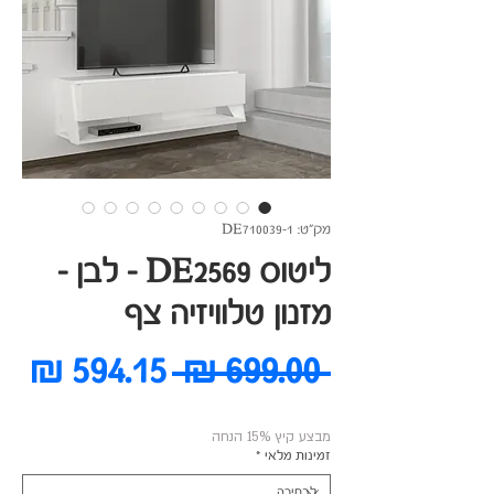
מק"ט: DE710039-1
ליטוס DE2569 - לבן -
מזנון טלוויזיה צף
מחיר
מח
 ‏699.00 ‏₪ 
רגיל
מב
מבצע קיץ 15% הנחה
זמינות מלאי
*