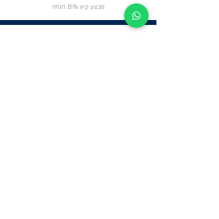
מבצע קיץ 15% הנחה
ניווט באתר
פרטי
התקשרות
אודות
צור קשר
תקנון החנות
שעות פעילות:
יום א': 12:00-17:00
שאלות ותשובות
ב'-ה': 9:00-14:00
Whatsapp:
052-6703326
משרדים: הערבה 1,
גבעת שמואל
מרלו"ג - הנביאים
59, רמת השרון
-
הגעה בתיאום
מראש בלבד
קטגוריות