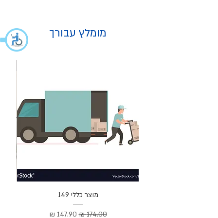
מומלץ עבורך
מוצר
מוצר כללי 149
Cortez –
מחיר רגיל
מחיר מבצע