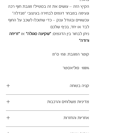
הקיץ הזה – עושים את זה בסטייל! מגבת חוף רכה 
ונעימה במבחר דגמים לבחירה בעיצובי "מנדלה" 
עכשוויים ובגודל ענק – כדי שתוכלו לשכב על החוף 
לבד או יחד, בכיף שלכם

ניתן לבחור בין הדגמים:
"שקיעה סגולה"
או
"זריחה
ורודה"
קוטר המגבת: 150 ס"מ
100% פוליאסטר
קניה בטוחה
ב- HOMAX הקניה מאובטחת ושירות הלקוחות
מדיניות משלוחים והרכבות
מעולה.
מתחייבים
משלוח עד הבית חינם בהזמנה מעל 99 ש"ח
אחריות והחזרות
במשלוחים צפונית לקריות, דרומית לבאר שבע,
מזרחית לכביש 6 וכן ליישובים מרוחקים, ייתכן עיכוב
ניתן לבטל עסקה בהתאם לחוק הגנת הצרכן - מכר