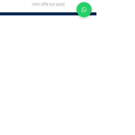
מבצע קיץ 15% הנחה
ניווט באתר
פרטי
התקשרות
אודות
צור קשר
תקנון החנות
שעות פעילות:
יום א': 12:00-17:00
שאלות ותשובות
ב'-ה': 9:00-14:00
Whatsapp:
052-6703326
משרדים: הערבה 1,
גבעת שמואל
מרלו"ג - הנביאים
59, רמת השרון
-
הגעה בתיאום
מראש בלבד
קטגוריות