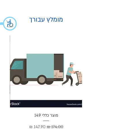
מומלץ עבורך
מוצר
מוצר כללי 149
Cortez –
מחיר רגיל
מחיר מבצע