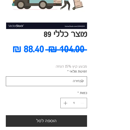
מוצר כללי 89
מחיר
מחי
 ‏104.00 ‏₪ 
רגיל
מבצ
מבצע קיץ 15% הנחה
זמינות מלאי
*
כמות
*
הוספה לסל