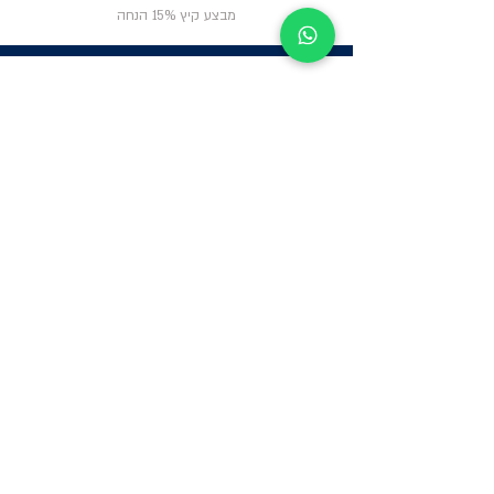
מבצע קיץ 15% הנחה
ניווט באתר
פרטי
התקשרות
אודות
צור קשר
תקנון החנות
שעות פעילות:
יום א': 12:00-17:00
שאלות ותשובות
ב'-ה': 9:00-14:00
Whatsapp:
052-6703326
משרדים: הערבה 1,
גבעת שמואל
מרלו"ג - הנביאים
59, רמת השרון
-
הגעה בתיאום
מראש בלבד
קטגוריות