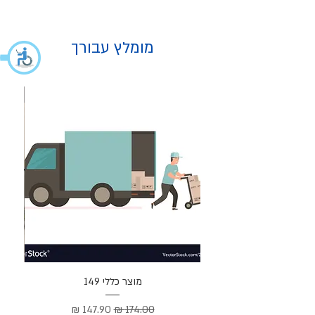
מומלץ עבורך
מוצר
מוצר כללי 149
Cortez –
מחיר רגיל
מחיר מבצע