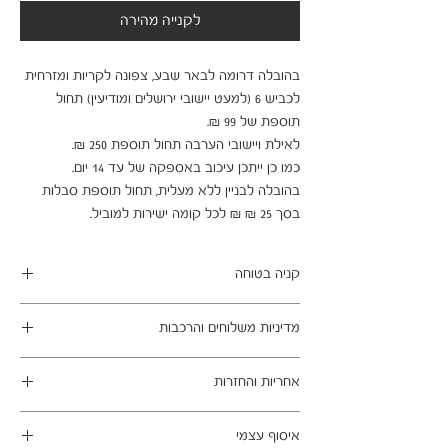
לקנייה מהירה
בהובלה דרומה לבאר שבע, צפונה לקריות ומזרחית
לכביש 6 (למעט יישובי ירושלים ומודיעין) תחול
תוספת של 99 ₪.
לאילת ויישובי הערבה תחול תוספת 250 ₪.
כמו כן ייתכן עיכוב באספקה של עד 14 יום.
בהובלה לבניין ללא מעלית, תחול תוספת סבלות
בסך 25 ₪ ₪ לכל קומה ישירות למוביל.
קניה בטוחה
ב- HOMAX הקניה מאובטחת ושירות הלקוחות
מדיניות משלוחים והרכבות
מעולה.
מתחייבים
משלוח עד הבית חינם בהזמנה מעל 99 ש"ח
אחריות והחזרות
במשלוחים צפונית לקריות, דרומית לבאר שבע,
מזרחית לכביש 6 וכן ליישובים מרוחקים, ייתכן עיכוב
ניתן לבטל עסקה בהתאם לחוק הגנת הצרכן - מכר
באספקה של עד 14 ימי עסקים
איסוף עצמי
מרחוק.