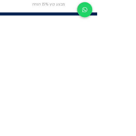
מבצע קיץ 15% הנחה
ניווט באתר
פרטי
התקשרות
אודות
צור קשר
תקנון החנות
שעות פעילות:
יום א': 12:00-17:00
שאלות ותשובות
ב'-ה': 9:00-14:00
Whatsapp:
052-6703326
משרדים: הערבה 1,
גבעת שמואל
מרלו"ג - הנביאים
59, רמת השרון
-
הגעה בתיאום
מראש בלבד
קטגוריות