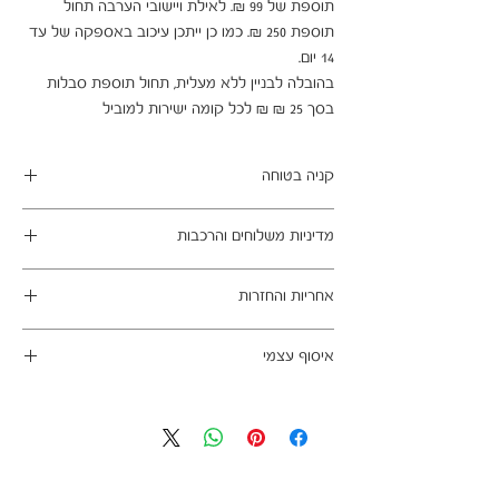
תוספת של 99 ₪. לאילת ויישובי הערבה תחול 
תוספת 250 ₪. כמו כן ייתכן עיכוב באספקה של עד 
בהובלה לבניין ללא מעלית, תחול תוספת סבלות 
בסך 25 ₪ ₪ לכל קומה ישירות למוביל
קניה בטוחה
ב- HOMAX הקניה מאובטחת ושירות הלקוחות
מדיניות משלוחים והרכבות
מעולה.
מתחייבים
משלוח עד הבית חינם בהזמנה מעל 99 ש"ח
אחריות והחזרות
במשלוחים צפונית לקריות, דרומית לבאר שבע,
מזרחית לכביש 6 וכן ליישובים מרוחקים, ייתכן עיכוב
ניתן לבטל עסקה בהתאם לחוק הגנת הצרכן - מכר
באספקה של עד 14 ימי עסקים
איסוף עצמי
מרחוק.
מוצרים רבים מהמגוון מיועדים להרכבה עצמית
אחריות החברה לתקינות המוצר בעת האספקה
כתובת מחסני החברה - הנביאים 59, רמת השרון
(DIY). המוצרים מגיעים ארוזים ומיועדים להרכבה
לבית הלקוח.
הגעה בתיאום מראש בלבד בווטסאפ: 052-6703326
עצמית. הוראות פשוטות וסט הרכבה כלולים
לא תחול אחריות בגין נזקים שנגרמו עקב הובלה או
באריזה.
התקנה עצמית
מעוניינים להוסיף הרכבה בתשלום? אנא פנו אלינו