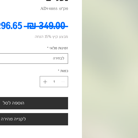
מק"ט: AD110055
מחיר
 ‏349.00 ‏₪ 
מבצע קיץ 15% הנחה
רגיל
זמינות מלאי
*
לבחירה
כמות
*
הוספה לסל
לקנייה מהירה