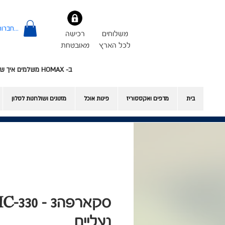
להתחברות
משלוחים
רכישה
לכל הארץ
מאובטחת
ב- HOMAX משלמים איך שרוצים - אשראי או Bit
בית
מדפים ואקססוריז
פינות אוכל
​מזנונים ושולחנות לסלון
נעליים