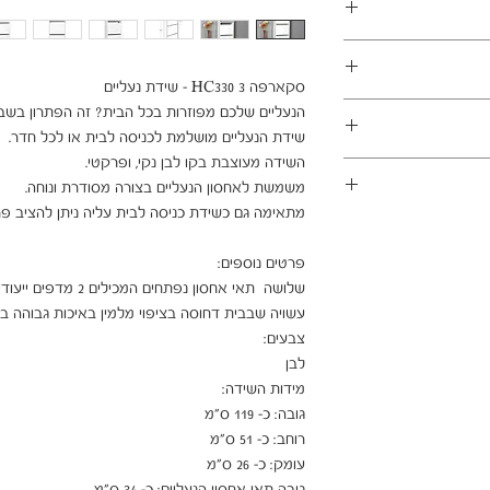
במשלוחים צפונית לקריות, דרומית לבאר שבע, מזרחית לכביש 6
1 ימי עסקים
ן - מכר מרחוק.
מוצרים רבים מהמגוון מיועדים להרכבה עצמית (DIY). המוצרים
פקה לבית הלקוח.
 הוראות פשוטות וסט
ו אלינו לתיאום טרם
 הובלה או התקנה