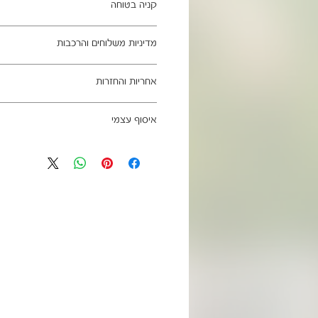
קניה בטוחה
ב- HOMAX הקניה מאובטחת ושירות הלקוחות מעולה.
מדיניות משלוחים והרכבות
מתחייבים
משלוח עד הבית חינם בהזמנה מעל 99 ש"ח
אחריות והחזרות
וכן ליישובים מרוחקים, ייתכן עיכוב באספקה של עד 4
ניתן לבטל עסקה בהתאם לחוק הגנת הצרכ
איסוף עצמי
אחריות החברה לתקינות המוצר בעת האס
מגיעים ארוזים ומיועדים להרכבה עצמית.
כתובת מחסני החברה - הנביאים 59, רמת השרון
הרכבה כלולים באריזה.
הגעה בתיאום מראש בלבד בווטסאפ: 052-6703326
מעוניינים להוסיף הרכבה בתשלום? אנא פנ
לא תחול אחריות בגין נזקים שנגרמו עקב
האספקה:
עצמית
03-5325333 או בווטסאפ 052-6703326