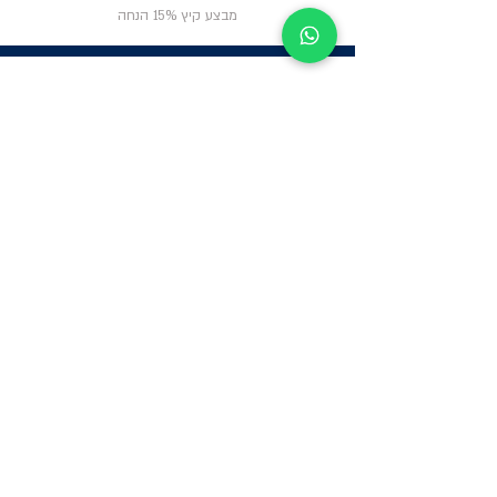
מבצע קיץ 15% הנחה
ניווט באתר
פרטי
התקשרות
אודות
צור קשר
תקנון החנות
שעות פעילות:
יום א': 12:00-17:00
שאלות ותשובות
ב'-ה': 9:00-14:00
Whatsapp:
052-6703326
משרדים: הערבה 1,
גבעת שמואל
מרלו"ג - הנביאים
59, רמת השרון
-
הגעה בתיאום
מראש בלבד
קטגוריות