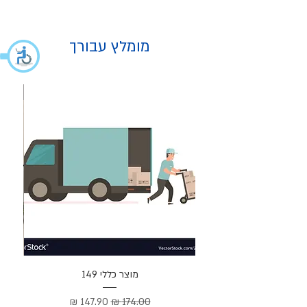
מומלץ עבורך
מוצר
מוצר כללי 149
Cortez –
מחיר רגיל
מחיר מבצע