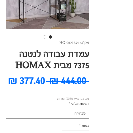
מק"ט: HO-9020541
עמדת עבודה לנטנה
7375 מבית HOMAX
מחיר
מח
 ‏444.00 ‏₪ 
רגיל
מב
מבצע קיץ 15% הנחה
זמינות מלאי
*
כמות
*