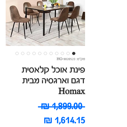
מק"ט: HO-9020523
פינת אוכל קלאסית
דגם וארגסיה מבית
Homax
מחיר
 ‏1,899.00 ‏₪ 
מחיר
רגיל