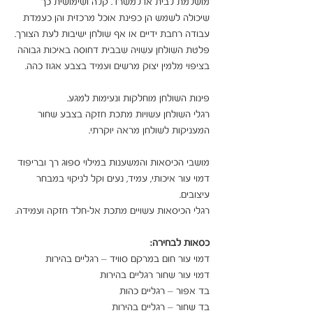
מושלמת לבית או למשרד. קלה ושימושית כך 
שיכולה לשמש הן כפינת אוכל מרכזית והן כעמדת 
עבודה רחבת ידיים או אף שולחן ישיבות לעת הצורך.

פלטת השולחן עשויה שבבית דחוסה באיכות גבוהה
בציפוי מלמין יצוק מרשים ועמיד בצבע אגוז כהה.
פינות השולחן מוחלקות ונעימות למגע.
רגלי השולחן עשויות מתכת חזקה בצבע שחור
המעניקות לשולחן מראה יוקרתי.
מושבי הכיסאות והמשענות במילוי ספוג רך ובריפוד
דמוי עור איכותי, עמיד, נעים וקל לניקוי במבחר
עיצובים.
רגלי הכיסאות עשויים מתכת אל-חלד חזקה ועמידה.
כסאות לבחירה:
דמוי עור חום במרקם סוויד – רגליים בהירות
דמוי עור שחור רגליים בהירות
בד אפור – רגליים כהות
בד שחור – רגליים בהירות