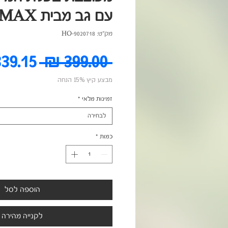
עם גב מבית HOMAX
מק"ט: HO-9020718
מחיר
 ‏399.00 ‏₪ 
מבצע קיץ 15% הנחה
רגיל
זמינות מלאי
*
לבחירה
כמות
*
הוספה לסל
לקנייה מהירה