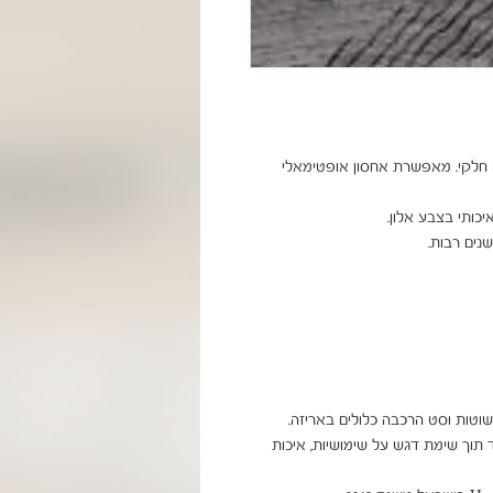
ספריה קלאסית בעלת חמישה מדפים עם גב בגובה חלקי. מאפשרת אחסון אופטימאלי 
Homax מתמחה בריהוט ואביזרים לבית לגן ולמשרד תוך שימת דגש על שימושיות, איכות 