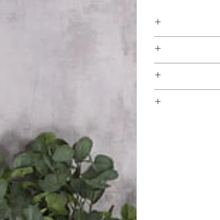
במשלוחים צפונית לקריות, דרומית לבאר שבע, מזרחית לכביש 6
1 ימי עסקים
ן - מכר מרחוק.
מוצרים רבים מהמגוון מיועדים להרכבה עצמית (DIY). המוצרים
פקה לבית הלקוח.
 הוראות פשוטות וסט
ו אלינו לתיאום טרם
 הובלה או התקנה