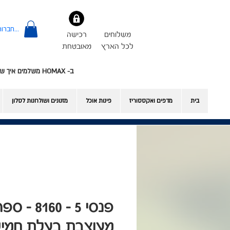
להתחברות
משלוחים
רכישה
לכל הארץ
מאובטחת
ב- HOMAX משלמים איך שרוצים - אשראי או Bit
בית
מדפים ואקססוריז
פינות אוכל
​מזנונים ושולחנות לסלון
פנסי 5 - 8160 -
מעוצבת בעלת חמי