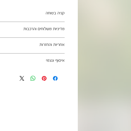
קניה בטוחה
ב- HOMAX הקניה מאובטחת ושירות הלקוחות מעולה.
מדיניות משלוחים והרכבות
מתחייבים
משלוח עד הבית חינם בהזמנה מעל 99 ש"ח
אחריות והחזרות
וכן ליישובים מרוחקים, ייתכן עיכוב באספקה של עד 4
ניתן לבטל עסקה בהתאם לחוק הגנת הצרכ
איסוף עצמי
אחריות החברה לתקינות המוצר בעת האס
מגיעים ארוזים ומיועדים להרכבה עצמית.
כתובת מחסני החברה - הנביאים 59, רמת השרון
הרכבה כלולים באריזה.
הגעה בתיאום מראש בלבד בווטסאפ: 052-6703326
מעוניינים להוסיף הרכבה בתשלום? אנא פנ
לא תחול אחריות בגין נזקים שנגרמו עקב
האספקה:
עצמית
03-5325333 או בווטסאפ 052-6703326