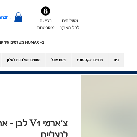
להתחברות
משלוחים
רכישה
לכל הארץ
מאובטחת
ב- HOMAX משלמים איך שרוצים - אשראי או Bit
בית
מדפים ואקססוריז
פינות אוכל
​מזנונים ושולחנות לסלון
צ'ארמי V1 לבן
לנעליים