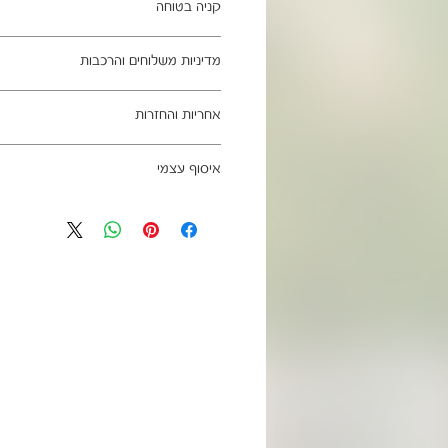
קניה בטוחה
ב- HOMAX הקניה מאובטחת ושירות הלקוחות מעולה.
מדיניות משלוחים והרכבות
מתחייבים
משלוח עד הבית חינם בהזמנה מעל 99 ש"ח
אחריות והחזרות
וכן ליישובים מרוחקים, ייתכן עיכוב באספקה של עד 4
ניתן לבטל עסקה בהתאם לחוק הגנת הצרכ
איסוף עצמי
אחריות החברה לתקינות המוצר בעת האס
מגיעים ארוזים ומיועדים להרכבה עצמית.
כתובת מחסני החברה - הנביאים 59, רמת השרון
הרכבה כלולים באריזה.
הגעה בתיאום מראש בלבד בווטסאפ: 052-6703326
מעוניינים להוסיף הרכבה בתשלום? אנא פנ
לא תחול אחריות בגין נזקים שנגרמו עקב
האספקה:
עצמית
03-5325333 או בווטסאפ 052-6703326