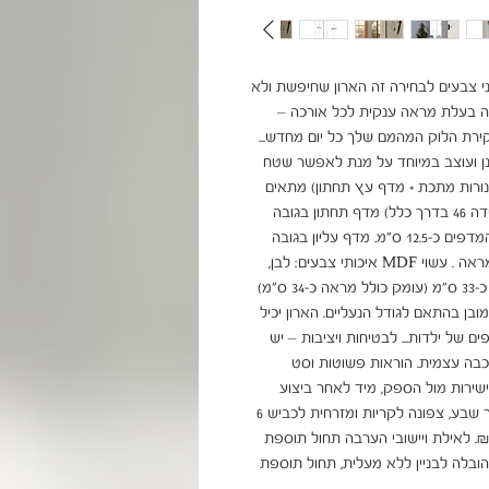
ה לנעליים דגם צ'ארמי מבית Homax בשני צבעים לבחירה זה הארון שחיפשת ולא
ולה בעלת מראה ענקית לכל אורכה –
רת הלוק המהמם שלך כל יום מחדש...
ספים תוכנן ועוצב במיוחד על מנת לאפשר שטח
 כולל 12 מדפי נעליים (11 מדפי צינורות מתכת + מדף עץ תחתון) מתאים
לנעלי נשים או גברים (לנעליים באורך עד 33 ס"מ. מידה 46 בדרך כלל) מדף תחתון בגובה
כ-21 ס"מ למגפיים, קופסאות נעליים וכד' מרווח בין המדפים כ-12.5 ס"מ. מדף עליון בגובה
13.5 ס"מ מתאים לנעליים גבוהות דלת חזית בחיפוי מראה . עשוי MDF איכותי צבעים: לבן,
מידות: גובה – כ-180 ס"מ רוחב – כ-50 ס"מ עומק – כ-33 ס"מ (עומק כולל מראה כ-34 ס"מ)
בן בהתאם לגודל הנעליים. הארון יכיל
 של ילדות... לבטיחות ויציבות – יש
כבה עצמית. הוראות פשוטות וסט
ישירות מול הספק, מיד לאחר ביצוע
ההזמנה וטרם אספקת המוצר. בהובלה דרומה לבאר שבע, צפונה לקריות ומזרחית לכביש 6
מעט יישובי ירושלים ומודיעין) תחול תוספת של 99 ₪. לאילת ויישובי הערבה תחול תוספת
כן ייתכן עיכוב באספקה של עד 14 יום. בהובלה לבניין ללא מעלית, תחול תוספת