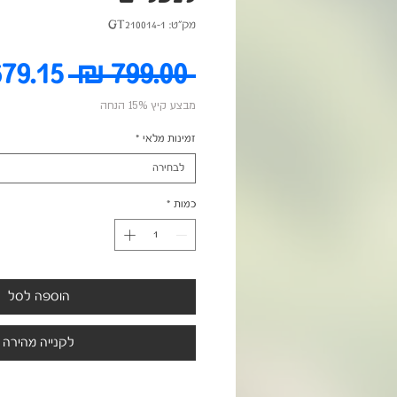
מק"ט: GT210014-1
מחיר
 ‏799.00 ‏₪ 
מבצע קיץ 15% הנחה
רגיל
זמינות מלאי
*
לבחירה
כמות
*
הוספה לסל
לקנייה מהירה