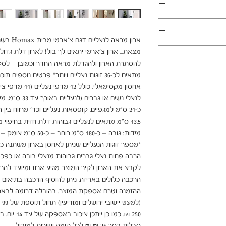
ארון מרא
מצאת... ארון צ'ארמי יתאים לך בול! לארון דלת גד
במשלוחים צפונית לקריות, דרומית לבאר שבע, מזרחית לכביש 6
להסתרת הארון ולהגדלת מראה החדר וכמובן – לסקי
1 ימי עסקים
מתאים לכ-36 זוגות נעליים ויותר* פרטים נו
ן - מכר מרחוק.
מוצרים רבים מהמגוון מיועדים להרכבה עצמית (DIY). המוצרים
אחסון מקסימאלי.
פקה לבית הלקוח.
 הוראות פשוטות וסט
ו אלינו לתיאום טרם
 הובלה או התקנה
*מספר זוגות הנעליים שניתן לאחסן בארון משתנה כמו
הרבה פחות נעלי גברים גבוהות מנעלי בובה או כפכפים
לקבע את הארון לקיר המוצר מגיע ארוז ומיועד להר
הרכבה כלולים באריזה. ניתן להוסיף הרכבה בתיאום 
(ל
250 ₪. כמו 