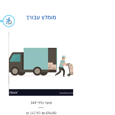
מומלץ עבורך
מוצר
מוצר כללי 149
Cortez –
מחיר רגיל
מחיר מבצע