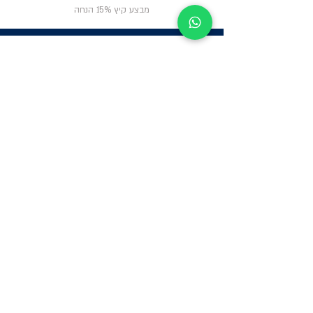
מבצע קיץ 15% הנחה
ניווט באתר
פרטי
התקשרות
אודות
צור קשר
תקנון החנות
שעות פעילות:
יום א': 12:00-17:00
שאלות ותשובות
ב'-ה': 9:00-14:00
Whatsapp:
052-6703326
משרדים: הערבה 1,
גבעת שמואל
מרלו"ג - הנביאים
59, רמת השרון
-
הגעה בתיאום
מראש בלבד
קטגוריות