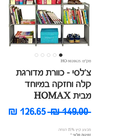
מק"ט: HO-9020625
צ'לסי - כוורת מדורגת
קלה וחזקה במיוחד
מבית HOMAX
מחיר
מח
 ‏149.00 ‏₪ 
רגיל
מב
מבצע קיץ 15% הנחה
זמינות מלאי
*