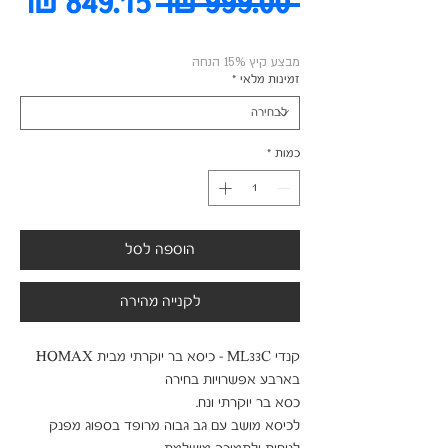
מחיר
מח
 ‏999.00 ‏₪ 
רגיל
מב
מבצע קיץ 15% הנחה
זמינות מלאי
*
כמות
*
הוספה לסל
לקנייה מהירה
קנדי ML33C - כיסא בר יוקרתי מבית HOMAX 
לכיסא מושב עם גב גבוה מרופד בספוג מפנק 