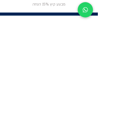
מבצע קיץ 15% הנחה
ניווט באתר
פרטי
התקשרות
אודות
צור קשר
תקנון החנות
שעות פעילות:
יום א': 12:00-17:00
שאלות ותשובות
ב'-ה': 9:00-14:00
Whatsapp:
052-6703326
משרדים: הערבה 1,
גבעת שמואל
מרלו"ג - הנביאים
59, רמת השרון
-
הגעה בתיאום
מראש בלבד
קטגוריות