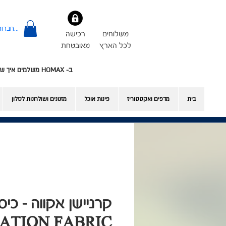
להתחברות
משלוחים
רכישה
לכל הארץ
מאובטחת
ב- HOMAX משלמים איך שרוצים - אשראי או Bit
בית
מדפים ואקססוריז
פינות אוכל
​מזנונים ושולחנות לסלון
קרניישן אקווה - כי
ATION FABRIC