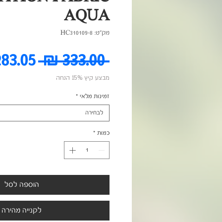
AQUA
מק"ט: HC310109-8
מחיר
 ‏333.00 ‏₪ 
מבצע קיץ 15% הנחה
רגיל
זמינות מלאי
*
לבחירה
כמות
*
הוספה לסל
לקנייה מהירה