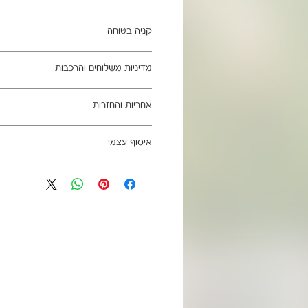
קניה בטוחה
ב- HOMAX הקניה מאובטחת ושירות הלקוחות מעולה.
מדיניות משלוחים והרכבות
מתחייבים
משלוח עד הבית חינם בהזמנה מעל 99 ש"ח
אחריות והחזרות
וכן ליישובים מרוחקים, ייתכן עיכוב באספקה של עד 4
ניתן לבטל עסקה בהתאם לחוק הגנת הצרכ
איסוף עצמי
אחריות החברה לתקינות המוצר בעת האס
מגיעים ארוזים ומיועדים להרכבה עצמית.
כתובת מחסני החברה - הנביאים 59, רמת השרון
הרכבה כלולים באריזה.
הגעה בתיאום מראש בלבד בווטסאפ: 052-6703326
מעוניינים להוסיף הרכבה בתשלום? אנא פנ
לא תחול אחריות בגין נזקים שנגרמו עקב
האספקה:
עצמית
03-5325333 או בווטסאפ 052-6703326