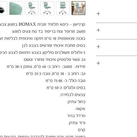
במשלוחים צפונית לקריות, דרומית לבאר שבע, מזרחית לכביש 6
1 ימי עסקים
ן - מכר מרחוק.
מוצרים רבים מהמגוון מיועדים להרכבה עצמית (DIY). המוצרים
פקה לבית הלקוח.
 הוראות פשוטות וסט
ו אלינו לתיאום טרם
 הובלה או התקנה