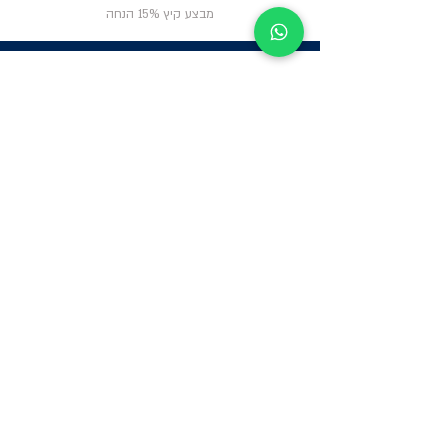
מבצע קיץ 15% הנחה
ניווט באתר
פרטי
התקשרות
אודות
צור קשר
תקנון החנות
שעות פעילות:
יום א': 12:00-17:00
שאלות ותשובות
ב'-ה': 9:00-14:00
Whatsapp:
052-6703326
משרדים: הערבה 1,
גבעת שמואל
מרלו"ג - הנביאים
59, רמת השרון
-
הגעה בתיאום
מראש בלבד
קטגוריות