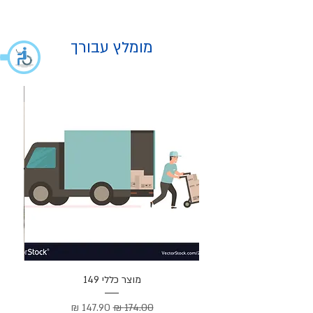
מומלץ עבורך
מוצר
מוצר כללי 149
Cortez –
מחיר רגיל
מחיר מבצע