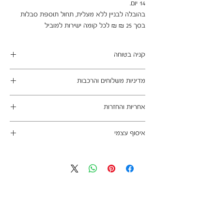
בהובלה לבניין ללא מעלית, תחול תוספת סבלות 
בסך 25 ₪ ₪ לכל קומה ישירות למוביל
קניה בטוחה
ב- HOMAX הקניה מאובטחת ושירות הלקוחות
מדיניות משלוחים והרכבות
מעולה.
מתחייבים
משלוח עד הבית חינם בהזמנה מעל 99 ש"ח
אחריות והחזרות
במשלוחים צפונית לקריות, דרומית לבאר שבע,
מזרחית לכביש 6 וכן ליישובים מרוחקים, ייתכן עיכוב
ניתן לבטל עסקה בהתאם לחוק הגנת הצרכן - מכר
באספקה של עד 14 ימי עסקים
איסוף עצמי
מרחוק.
מוצרים רבים מהמגוון מיועדים להרכבה עצמית
אחריות החברה לתקינות המוצר בעת האספקה
כתובת מחסני החברה - הנביאים 59, רמת השרון
(DIY). המוצרים מגיעים ארוזים ומיועדים להרכבה
לבית הלקוח.
הגעה בתיאום מראש בלבד בווטסאפ: 052-6703326
עצמית. הוראות פשוטות וסט הרכבה כלולים
לא תחול אחריות בגין נזקים שנגרמו עקב הובלה או
באריזה.
התקנה עצמית
מעוניינים להוסיף הרכבה בתשלום? אנא פנו אלינו
לתיאום טרם האספקה:
03-5325333 או בווטסאפ 052-6703326