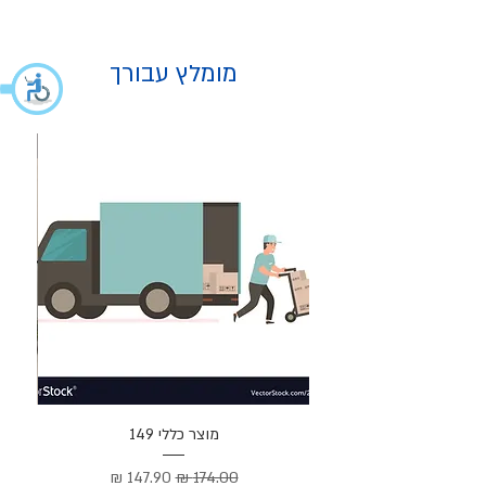
מומלץ עבורך
מוצר
מוצר כללי 149
Cortez –
מחיר רגיל
מחיר מבצע