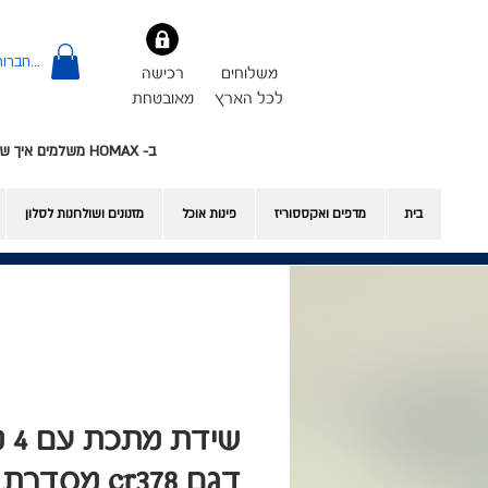
להתחברות
משלוחים
רכישה
לכל הארץ
מאובטחת
ב- HOMAX משלמים איך שרוצים - אשראי או Bit
בית
מדפים ואקססוריז
פינות אוכל
​מזנונים ושולחנות לסלון
שיד
דגם cr378 מסדרת Siena