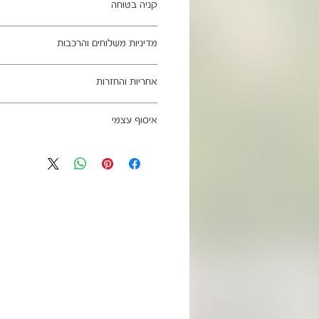
קניה בטוחה
ב- HOMAX הקניה מאובטחת ושירות הלקוחות מעולה.
מדיניות משלוחים והרכבות
מתחייבים
משלוח עד הבית חינם בהזמנה מעל 99 ש"ח
אחריות והחזרות
וכן ליישובים מרוחקים, ייתכן עיכוב באספקה של עד 4
ניתן לבטל עסקה בהתאם לחוק הגנת הצרכ
איסוף עצמי
אחריות החברה לתקינות המוצר בעת האס
מגיעים ארוזים ומיועדים להרכבה עצמית.
כתובת מחסני החברה - הנביאים 59, רמת השרון
הרכבה כלולים באריזה.
הגעה בתיאום מראש בלבד בווטסאפ: 052-6703326
מעוניינים להוסיף הרכבה בתשלום? אנא פנ
לא תחול אחריות בגין נזקים שנגרמו עקב
האספקה:
עצמית
03-5325333 או בווטסאפ 052-6703326