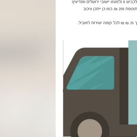
בהובלה דרומה לבאר שבע, צפונה לקריות ומזרחית לכביש 6 (למעט יישובי ירושלים ומודיעין) 
תחול תוספת של 99 ₪. לאילת ויישובי הערבה תחול תוספת 250 ₪. כמו כן ייתכן עיכוב 
ל.