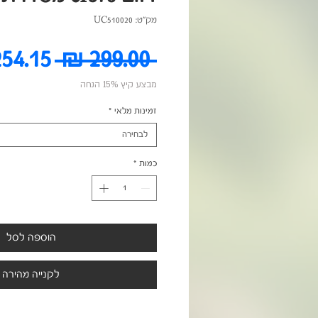
מק"ט: UC510020
מחיר
 ‏299.00 ‏₪ 
מבצע קיץ 15% הנחה
רגיל
זמינות מלאי
*
לבחירה
כמות
*
הוספה לסל
לקנייה מהירה