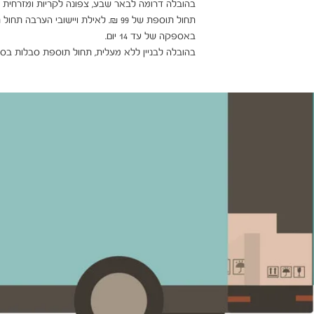
בהובלה לבניין ללא מעלית, תחול תוספת סבלות בסך 25 ₪ ₪ לכל קומה ישירות למובי