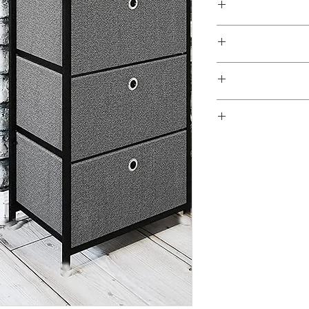
במשלוחים צפונית לקריות, דרומית לבאר שבע, מזרחית לכביש 6
1 ימי עסקים
ן - מכר מרחוק.
מוצרים רבים מהמגוון מיועדים להרכבה עצמית (DIY). המוצרים
פקה לבית הלקוח.
 הוראות פשוטות וסט
ו אלינו לתיאום טרם
 הובלה או התקנה