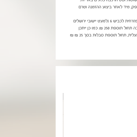
ניתן להוסיף הרכבה בתוספת תשלום ישירות מול הספק, מיד לאחר ביצוע ההזמנה וטרם 
בהובלה/הרכבה דרומה לבאר שבע, צפונה לקריות ומזרחית לכביש 6 (למעט יישובי ירושלים 
ומודיעין) תחול תוספת של 99 ₪. לאילת ויישובי הערבה תחול תוספת 250 ₪. כמו כן ייתכן 
עיכוב באספקה של עד 14 יום. בהובלה לבניין ללא מעלית, תחול תוספת סבלות בסך 25 ₪ ₪ 
מוצר בהזמנה אישית