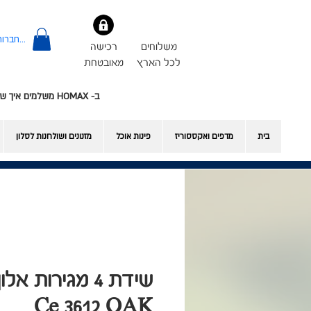
להתחברות
משלוחים
רכישה
לכל הארץ
מאובטחת
ב- HOMAX משלמים איך שרוצים - אשראי או Bit
בית
מדפים ואקססוריז
פינות אוכל
​מזנונים ושולחנות לסלון
Ce 3612 OAK