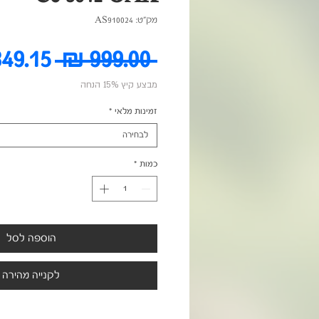
מק"ט: AS910024
מחיר
 ‏999.00 ‏₪ 
מבצע קיץ 15% הנחה
רגיל
זמינות מלאי
*
לבחירה
כמות
*
הוספה לסל
לקנייה מהירה