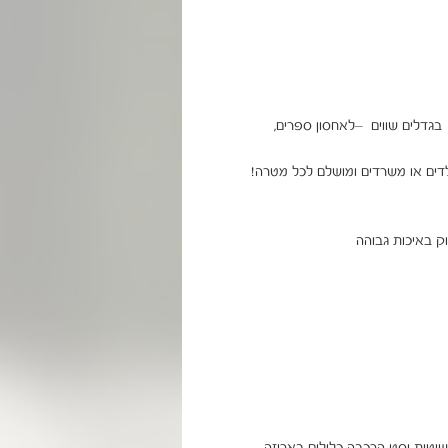
שידה נוחה ושימושית במיוחד בעלת 4 מגירות אחסון  בגדלים שווים  –לאחסון ספרים, 