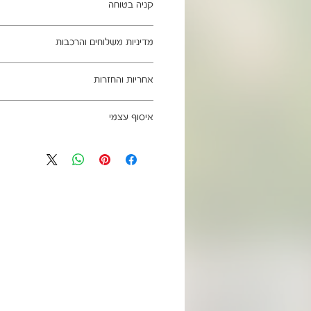
קניה בטוחה
ב- HOMAX הקניה מאובטחת ושירות הלקוחות מעולה.
מדיניות משלוחים והרכבות
מתחייבים
משלוח עד הבית חינם בהזמנה מעל 99 ש"ח
אחריות והחזרות
וכן ליישובים מרוחקים, ייתכן עיכוב באספקה של עד 4
ניתן לבטל עסקה בהתאם לחוק הגנת הצרכ
איסוף עצמי
אחריות החברה לתקינות המוצר בעת האס
מגיעים ארוזים ומיועדים להרכבה עצמית.
כתובת מחסני החברה - הנביאים 59, רמת השרון
הרכבה כלולים באריזה.
הגעה בתיאום מראש בלבד בווטסאפ: 052-6703326
מעוניינים להוסיף הרכבה בתשלום? אנא פנ
לא תחול אחריות בגין נזקים שנגרמו עקב
האספקה:
עצמית
03-5325333 או בווטסאפ 052-6703326