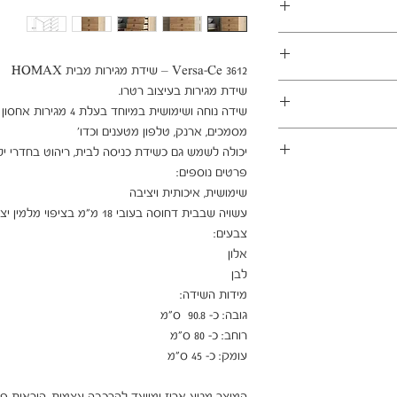
במשלוחים צפונית לקריות, דרומית לבאר שבע, מזרחית לכביש 6
1 ימי עסקים
ן - מכר מרחוק.
מוצרים רבים מהמגוון מיועדים להרכבה עצמית (DIY). המוצרים
פקה לבית הלקוח.
 הוראות פשוטות וסט
ו אלינו לתיאום טרם
 הובלה או התקנה