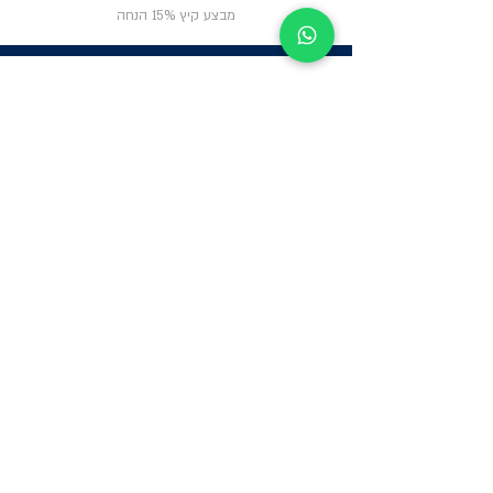
מבצע קיץ 15% הנחה
ניווט באתר
פרטי
התקשרות
אודות
צור קשר
תקנון החנות
שעות פעילות:
יום א': 12:00-17:00
שאלות ותשובות
ב'-ה': 9:00-14:00
Whatsapp:
052-6703326
משרדים: הערבה 1,
גבעת שמואל
מרלו"ג - הנביאים
59, רמת השרון
-
הגעה בתיאום
מראש בלבד
קטגוריות