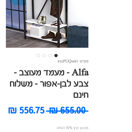
מק"ט: 835PUQ4007
Alfa - מעמד מעוצב -
צבע לבן-אפור - משלוח
חינם
מחיר
מח
 ‏655.00 ‏₪ 
רגיל
מב
מבצע קיץ 15% הנחה