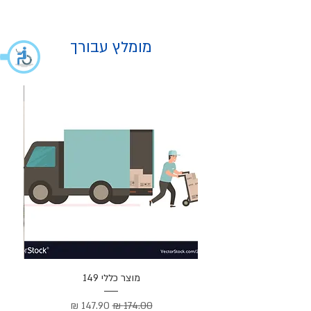
מומלץ עבורך
מוצר
מוצר כללי 149
Cortez –
מחיר רגיל
מחיר מבצע