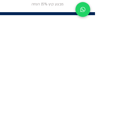
מבצע קיץ 15% הנחה
ניווט באתר
פרטי
התקשרות
אודות
צור קשר
תקנון החנות
שעות פעילות:
יום א': 12:00-17:00
שאלות ותשובות
ב'-ה': 9:00-14:00
Whatsapp:
052-6703326
משרדים: הערבה 1,
גבעת שמואל
מרלו"ג - הנביאים
59, רמת השרון
-
הגעה בתיאום
מראש בלבד
קטגוריות