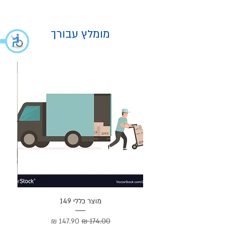
מומלץ עבורך
מוצר
מוצר כללי 149
Cortez –
מחיר רגיל
מחיר מבצע