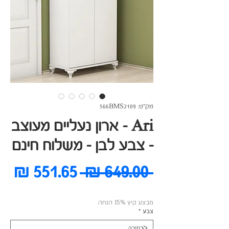
מק"ט: 566BMS2109
Ari - ארון נעליים מעוצב
- צבע לבן - משלוח חינם
מחיר
מח
 ‏649.00 ‏₪ 
רגיל
מב
מבצע קיץ 15% הנחה
צבע
*