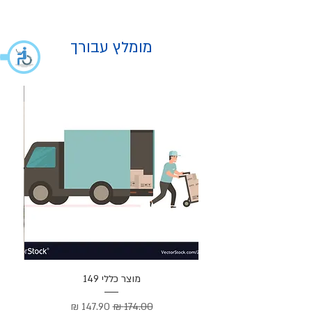
מומלץ עבורך
מוצר
מוצר כללי 149
Cortez –
מחיר רגיל
מחיר מבצע