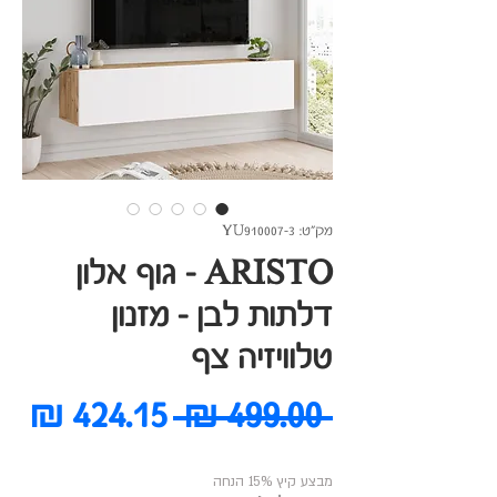
מק"ט: YU910007-3
ARISTO - גוף אלון
דלתות לבן - מזנון
טלוויזיה צף
מחיר
מח
 ‏499.00 ‏₪ 
רגיל
מב
מבצע קיץ 15% הנחה