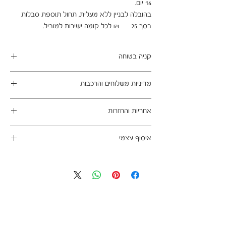
בהובלה לבניין ללא מעלית, תחול תוספת סבלות 
בסך 25      ₪ לכל קומה ישירות למוביל.
קניה בטוחה
ב- HOMAX הקניה מאובטחת ושירות הלקוחות
מדיניות משלוחים והרכבות
מעולה.
מתחייבים
משלוח עד הבית חינם בהזמנה מעל 99 ש"ח
אחריות והחזרות
במשלוחים צפונית לקריות, דרומית לבאר שבע,
מזרחית לכביש 6 וכן ליישובים מרוחקים, ייתכן עיכוב
ניתן לבטל עסקה בהתאם לחוק הגנת הצרכן - מכר
באספקה של עד 14 ימי עסקים
איסוף עצמי
מרחוק.
מוצרים רבים מהמגוון מיועדים להרכבה עצמית
אחריות החברה לתקינות המוצר בעת האספקה
כתובת מחסני החברה - הנביאים 59, רמת השרון
(DIY). המוצרים מגיעים ארוזים ומיועדים להרכבה
לבית הלקוח.
הגעה בתיאום מראש בלבד בווטסאפ: 052-6703326
עצמית. הוראות פשוטות וסט הרכבה כלולים
לא תחול אחריות בגין נזקים שנגרמו עקב הובלה או
באריזה.
התקנה עצמית
מעוניינים להוסיף הרכבה בתשלום? אנא פנו אלינו
לתיאום טרם האספקה:
03-5325333 או בווטסאפ 052-6703326