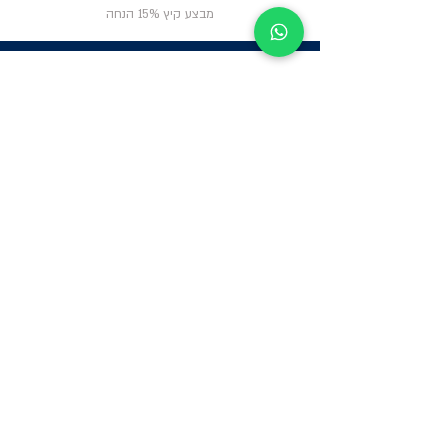
מבצע קיץ 15% הנחה
ניווט באתר
פרטי
התקשרות
אודות
צור קשר
תקנון החנות
שעות פעילות:
יום א': 12:00-17:00
שאלות ותשובות
ב'-ה': 9:00-14:00
Whatsapp:
052-6703326
משרדים: הערבה 1,
גבעת שמואל
מרלו"ג - הנביאים
59, רמת השרון
-
הגעה בתיאום
מראש בלבד
קטגוריות