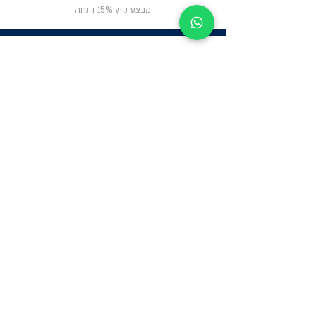
מבצע קיץ 15% הנחה
ניווט באתר
פרטי
התקשרות
אודות
צור קשר
תקנון החנות
שעות פעילות:
יום א': 12:00-17:00
שאלות ותשובות
ב'-ה': 9:00-14:00
Whatsapp:
052-6703326
משרדים: הערבה 1,
גבעת שמואל
מרלו"ג - הנביאים
59, רמת השרון
-
הגעה בתיאום
מראש בלבד
קטגוריות