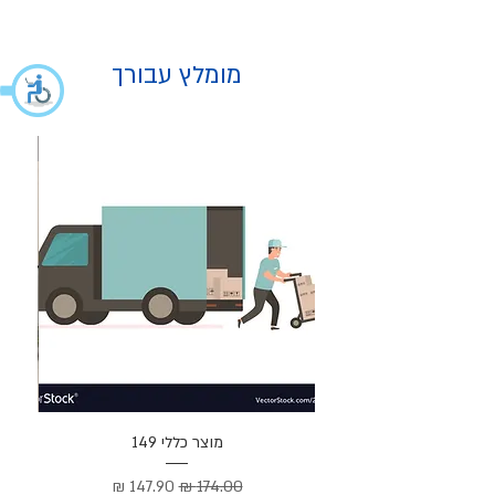
מומלץ עבורך
מוצר
מוצר כללי 149
Cortez –
מחיר רגיל
מחיר מבצע