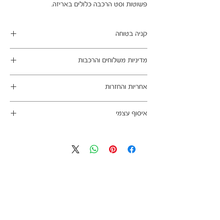
פשוטות וסט הרכבה כלולים באריזה.
קניה בטוחה
ב- HOMAX הקניה מאובטחת ושירות הלקוחות
מדיניות משלוחים והרכבות
מעולה.
מתחייבים
משלוח עד הבית חינם בהזמנה מעל 99 ש"ח
אחריות והחזרות
במשלוחים צפונית לקריות, דרומית לבאר שבע,
מזרחית לכביש 6 וכן ליישובים מרוחקים, ייתכן עיכוב
ניתן לבטל עסקה בהתאם לחוק הגנת הצרכן - מכר
באספקה של עד 14 ימי עסקים
איסוף עצמי
מרחוק.
מוצרים רבים מהמגוון מיועדים להרכבה עצמית
אחריות החברה לתקינות המוצר בעת האספקה
כתובת מחסני החברה - הנביאים 59, רמת השרון
(DIY). המוצרים מגיעים ארוזים ומיועדים להרכבה
לבית הלקוח.
הגעה בתיאום מראש בלבד בווטסאפ: 052-6703326
עצמית. הוראות פשוטות וסט הרכבה כלולים
לא תחול אחריות בגין נזקים שנגרמו עקב הובלה או
באריזה.
התקנה עצמית
מעוניינים להוסיף הרכבה בתשלום? אנא פנו אלינו
לתיאום טרם האספקה:
03-5325333 או בווטסאפ 052-6703326