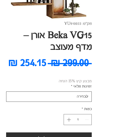
מק"ט: YU910033
Beka VG15 אורן –
מדף מעוצב
מחיר
מח
 ‏299.00 ‏₪ 
רגיל
מב
מבצע קיץ 15% הנחה
זמינות מלאי
*
כמות
*