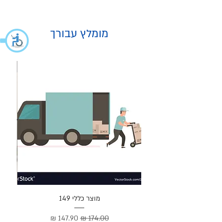
מומלץ עבורך
מוצר
מוצר כללי 149
Cortez –
מחיר רגיל
מחיר מבצע