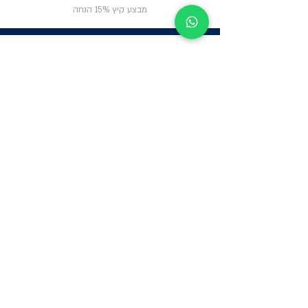
מבצע קיץ 15% הנחה
ניווט באתר
פרטי
התקשרות
אודות
צור קשר
תקנון החנות
שעות פעילות:
יום א': 12:00-17:00
שאלות ותשובות
ב'-ה': 9:00-14:00
Whatsapp:
052-6703326
משרדים: הערבה 1,
גבעת שמואל
מרלו"ג - הנביאים
59, רמת השרון
-
הגעה בתיאום
מראש בלבד
קטגוריות