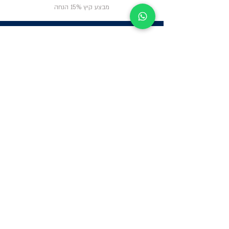
מבצע קיץ 15% הנחה
ניווט באתר
פרטי
התקשרות
אודות
צור קשר
תקנון החנות
שעות פעילות:
יום א': 12:00-17:00
שאלות ותשובות
ב'-ה': 9:00-14:00
Whatsapp:
052-6703326
משרדים: הערבה 1,
גבעת שמואל
מרלו"ג - הנביאים
59, רמת השרון
-
הגעה בתיאום
מראש בלבד
קטגוריות