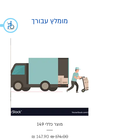
מומלץ עבורך
מוצר
מוצר כללי 149
Cortez –
מחיר רגיל
מחיר מבצע