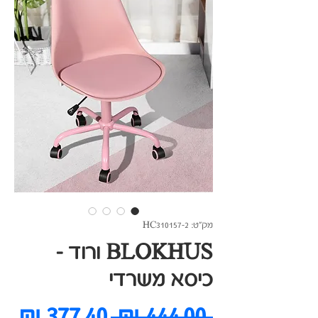
מק"ט: HC310157-2
BLOKHUS ורוד -
כיסא משרדי
מחיר
מח
 ‏444.00 ‏₪ 