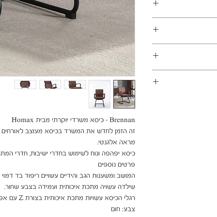
במשלוחים צפונית לקריות, דרומית לבאר שבע, מזרחית לכביש 6
1 ימי עסקים
ן - מכר מרחוק.
מוצרים רבים מהמגוון מיועדים להרכבה עצמית (DIY). המוצרים
פקה לבית הלקוח.
 הוראות פשוטות וסט
ו אלינו לתיאום טרם
 הובלה או התקנה