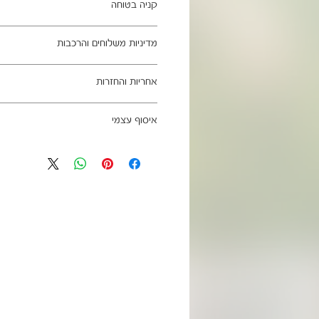
קניה בטוחה
ב- HOMAX הקניה מאובטחת ושירות הלקוחות מעולה.
מדיניות משלוחים והרכבות
מתחייבים
משלוח עד הבית חינם בהזמנה מעל 99 ש"ח
אחריות והחזרות
וכן ליישובים מרוחקים, ייתכן עיכוב באספקה של עד 4
ניתן לבטל עסקה בהתאם לחוק הגנת הצרכ
איסוף עצמי
אחריות החברה לתקינות המוצר בעת האס
מגיעים ארוזים ומיועדים להרכבה עצמית.
כתובת מחסני החברה - הנביאים 59, רמת השרון
הרכבה כלולים באריזה.
הגעה בתיאום מראש בלבד בווטסאפ: 052-6703326
מעוניינים להוסיף הרכבה בתשלום? אנא פנ
לא תחול אחריות בגין נזקים שנגרמו עקב
האספקה:
עצמית
03-5325333 או בווטסאפ 052-6703326