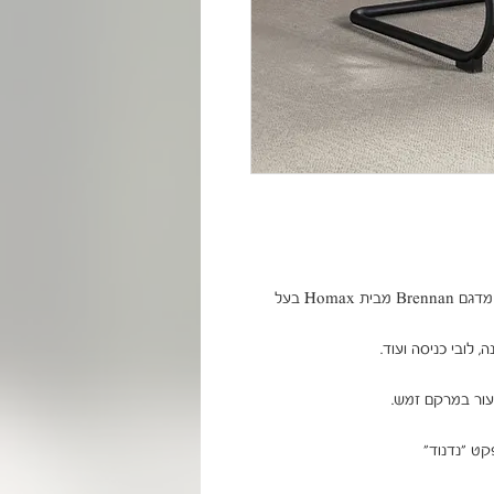
זה הזמן לחדש את המשרד בכיסא מעוצב לאורחים מדגם Brennan מבית Homax בעל 