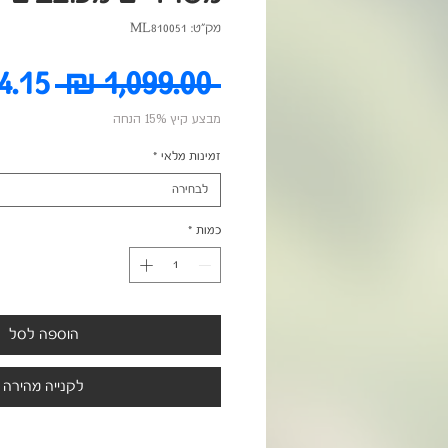
מק"ט: ML810051
מחיר
 ‏1,099.00 ‏₪ 
מבצע קיץ 15% הנחה
רגיל
זמינות מלאי
*
לבחירה
כמות
*
הוספה לסל
לקנייה מהירה