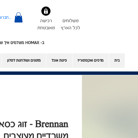
להתחברות
משלוחים
רכישה
לכל הארץ
מאובטחת
ב- HOMAX משלמים איך שרוצים - אשראי או Bit
בית
מדפים ואקססוריז
פינות אוכל
​מזנונים ושולחנות לסלון
Brennan - זוג כס
משרדיים מעוצבים