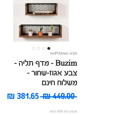
מק"ט: 835PUQ1662
Buzim - מדף תליה -
צבע אגוז-שחור -
משלוח חינם
מחיר
מח
 ‏449.00 ‏₪ 
רגיל
מב
מבצע קיץ 15% הנחה