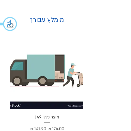
מומלץ עבורך
מוצר
מוצר כללי 149
Cortez –
מחיר רגיל
מחיר מבצע