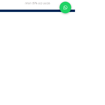
מבצע קיץ 15% הנחה
ניווט באתר
פרטי
התקשרות
אודות
צור קשר
תקנון החנות
שעות פעילות:
יום א': 12:00-17:00
שאלות ותשובות
ב'-ה': 9:00-14:00
Whatsapp:
052-6703326
משרדים: הערבה 1,
גבעת שמואל
מרלו"ג - הנביאים
59, רמת השרון
-
הגעה בתיאום
מראש בלבד
קטגוריות