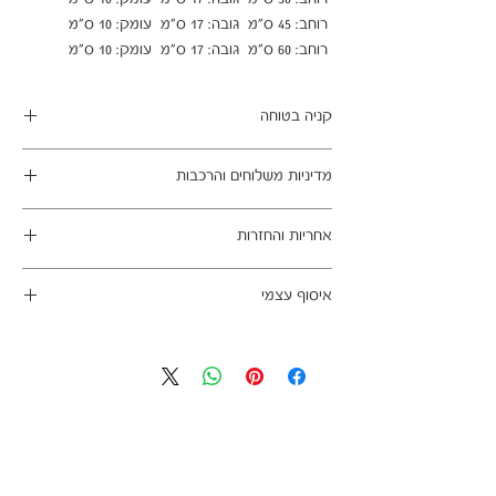
 רוחב: 60 ס"מ  גובה: 17 ס"מ  עומק: 10 ס"מ
קניה בטוחה
ב- HOMAX הקניה מאובטחת ושירות הלקוחות
מדיניות משלוחים והרכבות
מעולה.
מתחייבים
משלוח עד הבית חינם בהזמנה מעל 99 ש"ח
אחריות והחזרות
במשלוחים צפונית לקריות, דרומית לבאר שבע,
מזרחית לכביש 6 וכן ליישובים מרוחקים, ייתכן עיכוב
ניתן לבטל עסקה בהתאם לחוק הגנת הצרכן - מכר
באספקה של עד 14 ימי עסקים
איסוף עצמי
מרחוק.
מוצרים רבים מהמגוון מיועדים להרכבה עצמית
אחריות החברה לתקינות המוצר בעת האספקה
כתובת מחסני החברה - הנביאים 59, רמת השרון
(DIY). המוצרים מגיעים ארוזים ומיועדים להרכבה
לבית הלקוח.
הגעה בתיאום מראש בלבד בווטסאפ: 052-6703326
עצמית. הוראות פשוטות וסט הרכבה כלולים
לא תחול אחריות בגין נזקים שנגרמו עקב הובלה או
באריזה.
התקנה עצמית
מעוניינים להוסיף הרכבה בתשלום? אנא פנו אלינו
לתיאום טרם האספקה:
03-5325333 או בווטסאפ 052-6703326