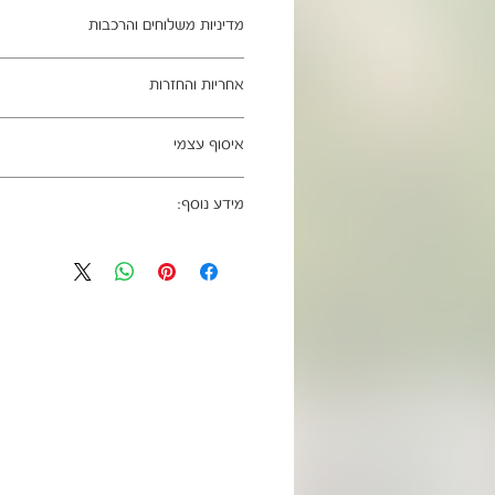
ב- HOMAX הקניה מאובטחת ושירות הלקוחות מעולה.
מדיניות משלוחים והרכבות
מתחייבים
משלוח עד הבית חינם בהזמנה מעל 99 ש"ח
אחריות והחזרות
וכן ליישובים מרוחקים, ייתכן עיכוב באספקה של עד 4
ניתן לבטל עסקה בהתאם לחוק הגנת הצרכ
איסוף עצמי
אחריות החברה לתקינות המוצר בעת האס
מגיעים ארוזים ומיועדים להרכבה עצמית.
כתובת מחסני החברה - הנביאים 59, רמת השרון
הרכבה כלולים באריזה.
מידע נוסף:
הגעה בתיאום מראש בלבד בווטסאפ: 052-6703326
מעוניינים להוסיף הרכבה בתשלום? אנא פנ
לא תחול אחריות בגין נזקים שנגרמו עקב
האספקה:
0717995543220, ונגה
עצמית
03-5325333 או בווטסאפ 052-6703326