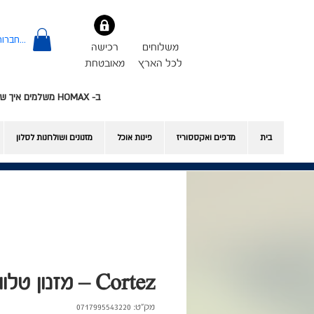
להתחברות
משלוחים
רכישה
לכל הארץ
מאובטחת
ב- HOMAX משלמים איך שרוצים - אשראי או Bit
בית
מדפים ואקססוריז
פינות אוכל
​מזנונים ושולחנות לסלון
Cortez – מזנון טלוויזיה - ונגה
מק"ט: 0717995543220