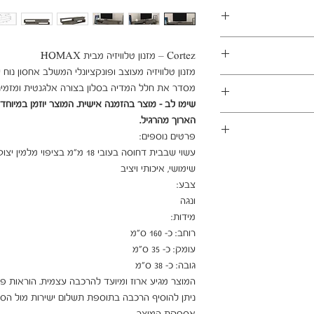
במשלוחים צפונית לקריות, דרומית לבאר שבע, מזרחית לכביש 6
1 ימי עסקים
ן - מכר מרחוק.
מסדר את חלל המדיה בסלון בצורה אלגנטית ומזמינ

מוצרים רבים מהמגוון מיועדים להרכבה עצמית (DIY). המוצרים
פקה לבית הלקוח.
 הוראות פשוטות וסט
הארוך מהרגיל.
ו אלינו לתיאום טרם
 הובלה או התקנה