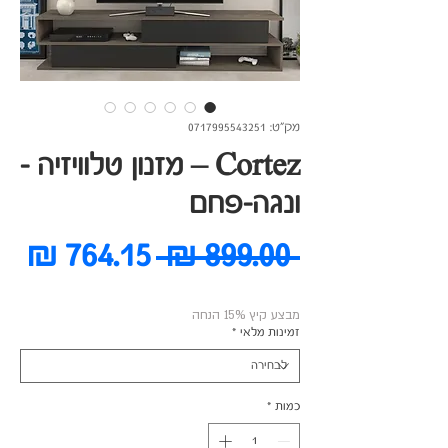
מק"ט: 0717995543251
Cortez – מזנון טלוויזיה -
ונגה-פחם
מחיר
מח
 ‏899.00 ‏₪ 
רגיל
מב
מבצע קיץ 15% הנחה
זמינות מלאי
*
כמות
*