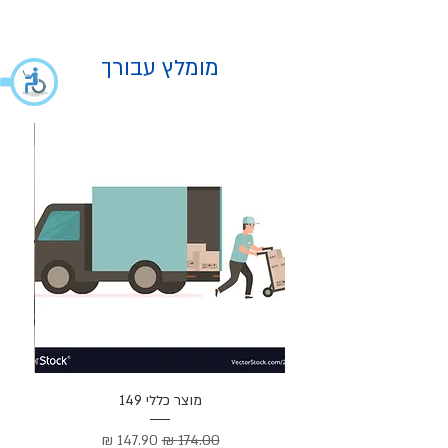
מומלץ עבורך
מוצר
מוצר כללי 149
Cortez –
מחיר רגיל
מחיר מבצע