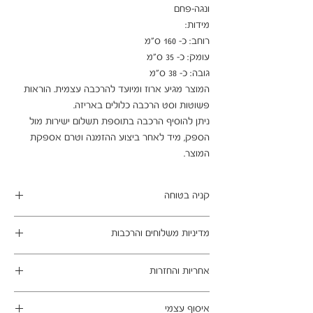
המוצר מגיע ארוז ומיועד להרכבה עצמית. הוראות 
ניתן להוסיף הרכבה בתוספת תשלום ישירות מול 
הספק, מיד לאחר ביצוע ההזמנה וטרם אספקת 
המוצר.
קניה בטוחה
ב- HOMAX הקניה מאובטחת ושירות הלקוחות
מדיניות משלוחים והרכבות
מעולה.
מתחייבים
משלוח עד הבית חינם בהזמנה מעל 99 ש"ח
אחריות והחזרות
במשלוחים צפונית לקריות, דרומית לבאר שבע,
מזרחית לכביש 6 וכן ליישובים מרוחקים, ייתכן עיכוב
ניתן לבטל עסקה בהתאם לחוק הגנת הצרכן - מכר
באספקה של עד 14 ימי עסקים
איסוף עצמי