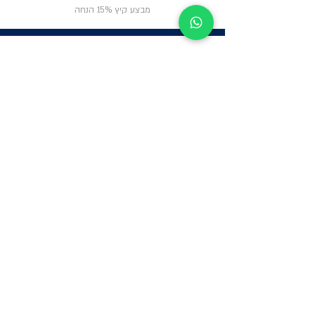
מבצע קיץ 15% הנחה
ניווט באתר
פרטי
התקשרות
אודות
צור קשר
תקנון החנות
שעות פעילות:
יום א': 12:00-17:00
שאלות ותשובות
ב'-ה': 9:00-14:00
Whatsapp:
052-6703326
משרדים: הערבה 1,
גבעת שמואל
מרלו"ג - הנביאים
59, רמת השרון
-
הגעה בתיאום
מראש בלבד
קטגוריות