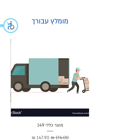
מומלץ עבורך
מוצר
מוצר כללי 149
Cortez –
מחיר רגיל
מחיר מבצע