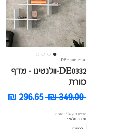
מק"ט: DE710001
DE0332-וולנטינו - מדף
כוורת
מחיר
מח
 ‏349.00 ‏₪ 
רגיל
מב
מבצע קיץ 15% הנחה
זמינות מלאי
*