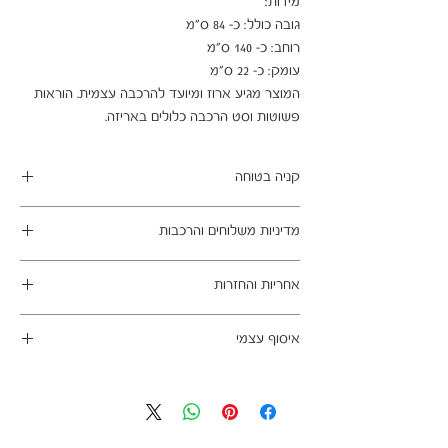
המוצר מגיע ארוז ומיועד להרכבה עצמית. הוראות 
פשוטות וסט הרכבה כלולים באריזה.
קניה בטוחה
ב- HOMAX הקניה מאובטחת ושירות הלקוחות
מדיניות משלוחים והרכבות
מעולה.
מתחייבים
משלוח עד הבית חינם בהזמנה מעל 99 ש"ח
אחריות והחזרות
במשלוחים צפונית לקריות, דרומית לבאר שבע,
מזרחית לכביש 6 וכן ליישובים מרוחקים, ייתכן עיכוב
ניתן לבטל עסקה בהתאם לחוק הגנת הצרכן - מכר
באספקה של עד 14 ימי עסקים
איסוף עצמי
מרחוק.
מוצרים רבים מהמגוון מיועדים להרכבה עצמית
אחריות החברה לתקינות המוצר בעת האספקה
כתובת מחסני החברה - הנביאים 59, רמת השרון
(DIY). המוצרים מגיעים ארוזים ומיועדים להרכבה
לבית הלקוח.
הגעה בתיאום מראש בלבד בווטסאפ: 052-6703326
עצמית. הוראות פשוטות וסט הרכבה כלולים
לא תחול אחריות בגין נזקים שנגרמו עקב הובלה או
באריזה.
התקנה עצמית
מעוניינים להוסיף הרכבה בתשלום? אנא פנו אלינו