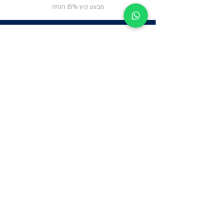
מבצע קיץ 15% הנחה
ניווט באתר
פרטי
התקשרות
אודות
צור קשר
תקנון החנות
שעות פעילות:
יום א': 12:00-17:00
שאלות ותשובות
ב'-ה': 9:00-14:00
Whatsapp:
052-6703326
משרדים: הערבה 1,
גבעת שמואל
מרלו"ג - הנביאים
59, רמת השרון
-
הגעה בתיאום
מראש בלבד
קטגוריות