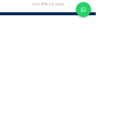
מבצע קיץ 15% הנחה
ניווט באתר
פרטי
התקשרות
אודות
צור קשר
תקנון החנות
שעות פעילות:
יום א': 12:00-17:00
שאלות ותשובות
ב'-ה': 9:00-14:00
Whatsapp:
052-6703326
משרדים: הערבה 1,
גבעת שמואל
מרלו"ג - הנביאים
59, רמת השרון
-
הגעה בתיאום
מראש בלבד
קטגוריות