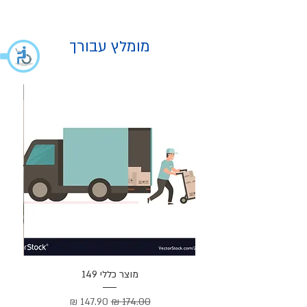
מומלץ עבורך
מוצר
מוצר כללי 149
Cortez –
מחיר רגיל
מחיר מבצע