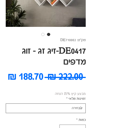
מק"ט: DE710002
DE0417-זיג זג - זוג
מדפים
מחיר
מח
 ‏222.00 ‏₪ 
רגיל
מב
מבצע קיץ 15% הנחה
זמינות מלאי
*
כמות
*