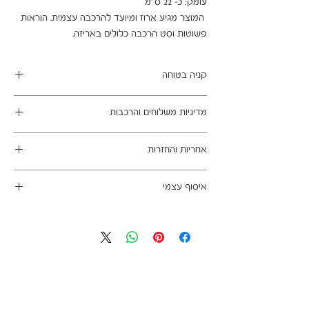
 המוצר מגיע ארוז ומיועד להרכבה עצמית. הוראות 
פשוטות וסט הרכבה כלולים באריזה.
קניה בטוחה
ב- HOMAX הקניה מאובטחת ושירות הלקוחות
מדיניות משלוחים והרכבות
מעולה.
מתחייבים
משלוח עד הבית חינם בהזמנה מעל 99 ש"ח
אחריות והחזרות
במשלוחים צפונית לקריות, דרומית לבאר שבע,
מזרחית לכביש 6 וכן ליישובים מרוחקים, ייתכן עיכוב
ניתן לבטל עסקה בהתאם לחוק הגנת הצרכן - מכר
באספקה של עד 14 ימי עסקים
איסוף עצמי
מרחוק.
מוצרים רבים מהמגוון מיועדים להרכבה עצמית
אחריות החברה לתקינות המוצר בעת האספקה
כתובת מחסני החברה - הנביאים 59, רמת השרון
(DIY). המוצרים מגיעים ארוזים ומיועדים להרכבה
לבית הלקוח.
הגעה בתיאום מראש בלבד בווטסאפ: 052-6703326
עצמית. הוראות פשוטות וסט הרכבה כלולים
לא תחול אחריות בגין נזקים שנגרמו עקב הובלה או
באריזה.
התקנה עצמית
מעוניינים להוסיף הרכבה בתשלום? אנא פנו אלינו
לתיאום טרם האספקה:
03-5325333 או בווטסאפ 052-6703326