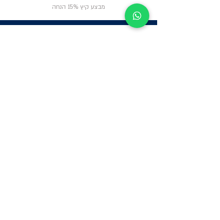
מבצע קיץ 15% הנחה
ניווט באתר
פרטי
התקשרות
אודות
צור קשר
תקנון החנות
שעות פעילות:
יום א': 12:00-17:00
שאלות ותשובות
ב'-ה': 9:00-14:00
Whatsapp:
052-6703326
משרדים: הערבה 1,
גבעת שמואל
מרלו"ג - הנביאים
59, רמת השרון
-
הגעה בתיאום
מראש בלבד
קטגוריות