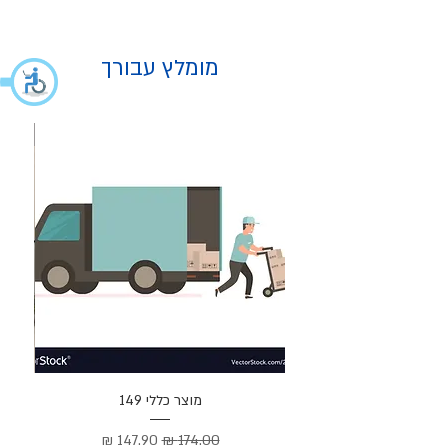
מומלץ עבורך
מוצר
מוצר כללי 149
Cortez –
מחיר רגיל
מחיר מבצע