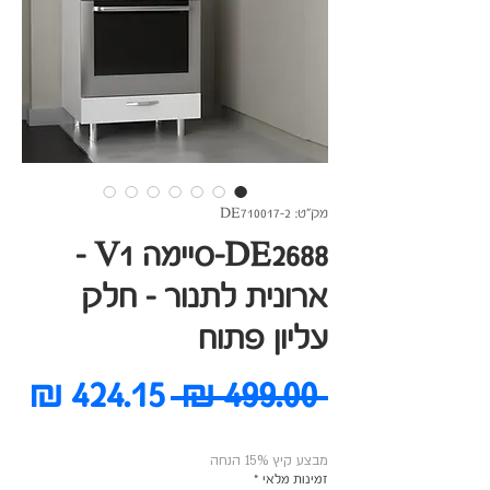
מק"ט: DE710017-2
DE2688-סיימה V1 -
ארונית לתנור - חלק
עליון פתוח
מחיר
מח
 ‏499.00 ‏₪ 
רגיל
מב
מבצע קיץ 15% הנחה
זמינות מלאי
*