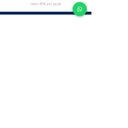
מבצע קיץ 15% הנחה
ניווט באתר
פרטי
התקשרות
אודות
צור קשר
תקנון החנות
שעות פעילות:
יום א': 12:00-17:00
שאלות ותשובות
ב'-ה': 9:00-14:00
Whatsapp:
052-6703326
משרדים: הערבה 1,
גבעת שמואל
מרלו"ג - הנביאים
59, רמת השרון
-
הגעה בתיאום
מראש בלבד
קטגוריות