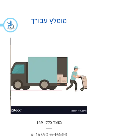
מומלץ עבורך
מוצר
מוצר כללי 149
Cortez –
מחיר רגיל
מחיר מבצע