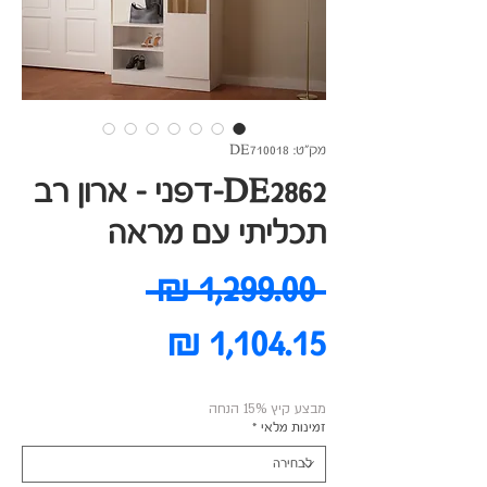
מק"ט: DE710018
DE2862-דפני - ארון רב
תכליתי עם מראה
מחיר
 ‏1,299.00 ‏₪ 
מחיר
רגיל
מבצע
מבצע קיץ 15% הנחה
זמינות מלאי
*