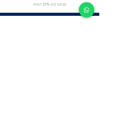
מבצע קיץ 15% הנחה
ניווט באתר
פרטי
התקשרות
אודות
צור קשר
תקנון החנות
שעות פעילות:
יום א': 12:00-17:00
שאלות ותשובות
ב'-ה': 9:00-14:00
Whatsapp:
052-6703326
משרדים: הערבה 1,
גבעת שמואל
מרלו"ג - הנביאים
59, רמת השרון
-
הגעה בתיאום
מראש בלבד
קטגוריות