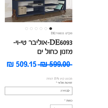
מק"ט: DE710033
DE6093-אוליבר טי-וי-
מזנון כחול ים
מחיר
מח
 ‏599.00 ‏₪ 
רגיל
מב
מבצע קיץ 15% הנחה
זמינות מלאי
*
כמות
*