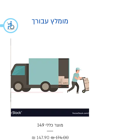
מומלץ עבורך
מוצר
מוצר כללי 149
Cortez –
מחיר רגיל
מחיר מבצע