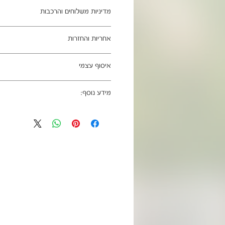
ב- HOMAX הקניה מאובטחת ושירות הלקוחות מעולה.
מדיניות משלוחים והרכבות
מתחייבים
משלוח עד הבית חינם בהזמנה מעל 99 ש"ח
אחריות והחזרות
וכן ליישובים מרוחקים, ייתכן עיכוב באספקה של עד 4
ניתן לבטל עסקה בהתאם לחוק הגנת הצרכ
איסוף עצמי
אחריות החברה לתקינות המוצר בעת האס
מגיעים ארוזים ומיועדים להרכבה עצמית.
כתובת מחסני החברה - הנביאים 59, רמת השרון
הרכבה כלולים באריזה.
מידע נוסף:
הגעה בתיאום מראש בלבד בווטסאפ: 052-6703326
מעוניינים להוסיף הרכבה בתשלום? אנא פנ
לא תחול אחריות בגין נזקים שנגרמו עקב
האספקה:
8683555598165, אלון-שחור
עצמית
03-5325333 או בווטסאפ 052-6703326