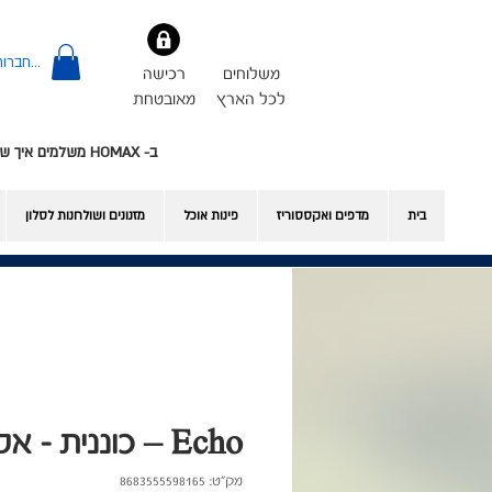
להתחברות
משלוחים
רכישה
לכל הארץ
מאובטחת
ב- HOMAX משלמים איך שרוצים - אשראי או Bit
בית
מדפים ואקססוריז
פינות אוכל
​מזנונים ושולחנות לסלון
Echo – כוננית - אלון-שחור
מק"ט: 8683555598165