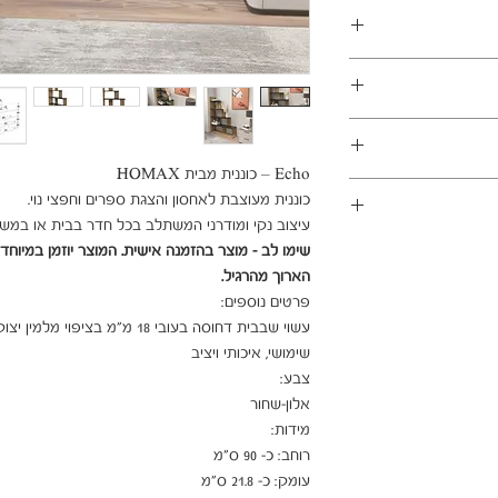
במשלוחים צפונית לקריות, דרומית לבאר שבע, מזרחית לכביש 6
1 ימי עסקים
ן - מכר מרחוק.
מוצרים רבים מהמגוון מיועדים להרכבה עצמית (DIY). המוצרים
פקה לבית הלקוח.
 הוראות פשוטות וסט
ו אלינו לתיאום טרם
עיצוב נקי ומודרני המשתלב בכל חדר בבית או במשר

 הובלה או התקנה
הארוך מהרגיל.